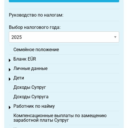
Руководство по налогам:
Выбор налогового года:
Семейное положение
Бланк EÜR
Toggle menu
Личные данные
Toggle menu
Дети
Toggle menu
Доходы Супруг
Доходы Супруга
Работник по найму
Toggle menu
Компенсационные выплаты по замещению
заработной платы Супруг