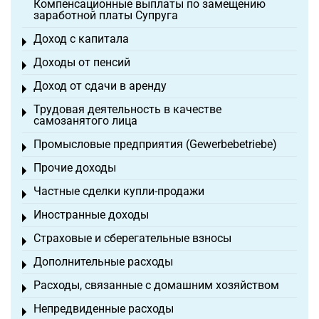
Компенсационные выплаты по замещению
заработной платы Супруга
Доход с капитала
Toggle menu
Доходы от пенсий
Toggle menu
Доход от сдачи в аренду
Toggle menu
Трудовая деятельность в качестве
Toggle menu
самозанятого лица
Промысловые предприятия (Gewerbebetriebe)
Toggle menu
Прочие доходы
Toggle menu
Частные сделки купли-продажи
Toggle menu
Иностранные доходы
Toggle menu
Страховые и сберегательные взносы
Toggle menu
Дополнительные расходы
Toggle menu
Расходы, связанные с домашним хозяйством
Toggle menu
Непредвиденные расходы
Toggle menu