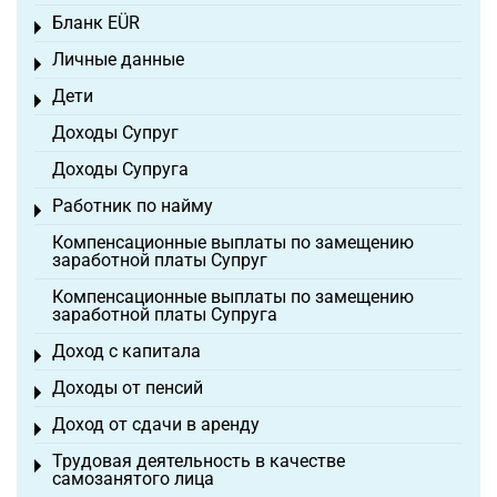
Бланк EÜR
Toggle menu
Личные данные
Toggle menu
Дети
Toggle menu
Доходы Супруг
Доходы Супруга
Работник по найму
Toggle menu
Компенсационные выплаты по замещению
заработной платы Супруг
Компенсационные выплаты по замещению
заработной платы Супруга
Доход с капитала
Toggle menu
Доходы от пенсий
Toggle menu
Доход от сдачи в аренду
Toggle menu
Трудовая деятельность в качестве
Toggle menu
самозанятого лица