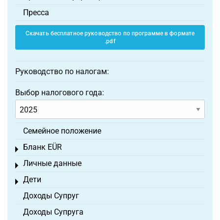
Пресса
Скачать бесплатное руководство по программе в формате
.pdf
Руководство по налогам:
Выбор налогового года:
Семейное положение
Бланк EÜR
Toggle menu
Личные данные
Toggle menu
Дети
Toggle menu
Доходы Супруг
Доходы Супруга