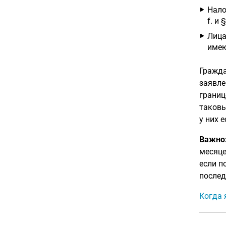
Нало
f. и 
Лица
имею
Гражда
заявле
границ
таков
у них 
Важно
месяце
если п
послед
Когда 