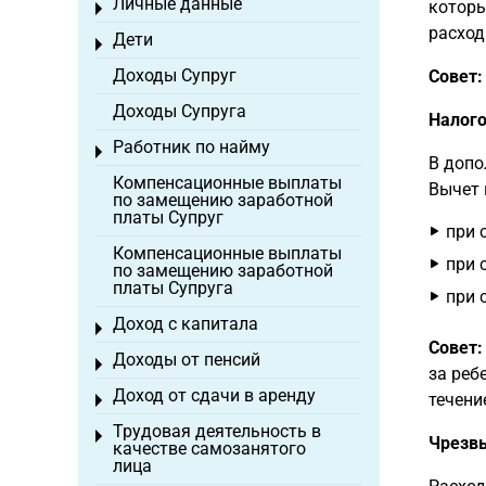
Личные данные
которы
Toggle menu
расход
Дети
Toggle menu
Доходы Супруг
Совет:
Доходы Супруга
Налого
Работник по найму
Toggle menu
В допо
Компенсационные выплаты
Вычет 
по замещению заработной
платы Супруг
при 
Компенсационные выплаты
при 
по замещению заработной
платы Супруга
при 
Доход с капитала
Toggle menu
Совет:
Доходы от пенсий
Toggle menu
за реб
Доход от сдачи в аренду
течени
Toggle menu
Трудовая деятельность в
Toggle menu
Чрезв
качестве самозанятого
лица