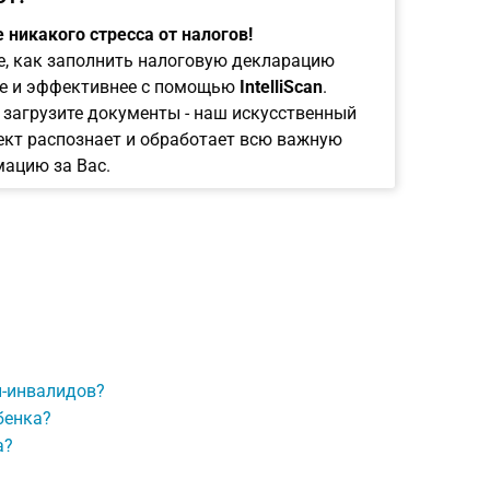
 никакого стресса от налогов!
е, как заполнить налоговую декларацию
е и эффективнее с помощью
IntelliScan
.
 загрузите документы - наш искусственный
ект распознает и обработает всю важную
ацию за Вас.
й-инвалидов?
бенка?
а?