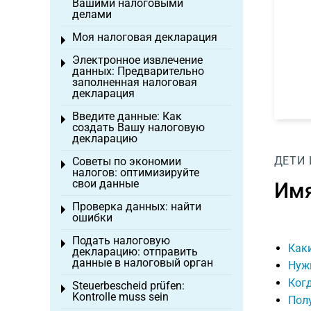
Вашими налоговыми
делами
Моя налоговая декларация
Toggle menu
Электронное извлечение
Toggle menu
данных: Предварительно
заполненная налоговая
декларация
Введите данные: Как
Toggle menu
создать Вашу налоговую
декларацию
ДЕТИ
Советы по экономии
Toggle menu
налогов: оптимизируйте
свои данные
Им
Проверка данных: найти
Toggle menu
ошибки
Подать налоговую
Toggle menu
Каки
декларацию: отправить
данные в налоговый орган
Нуж
Когд
Steuerbescheid prüfen:
Toggle menu
Kontrolle muss sein
Полу