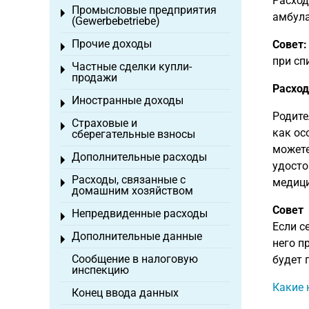
Расход
Промысловые предприятия
Toggle menu
амбула
(Gewerbebetriebe)
Прочие доходы
Совет:
Toggle menu
при сп
Частные сделки купли-
Toggle menu
продажи
Расход
Иностранные доходы
Toggle menu
Родите
Страховые и
Toggle menu
как ос
сберегательные взносы
можете
Дополнительные расходы
Toggle menu
удосто
Расходы, связанные с
медици
Toggle menu
домашним хозяйством
Совет
Непредвиденные расходы
Toggle menu
Если с
Дополнительные данные
Toggle menu
него п
Сообщение в налоговую
будет 
инспекцию
Какие 
Конец ввода данных