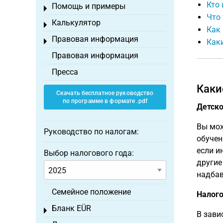
Кто 
Помощь и примеры
Toggle menu
Что 
Калькулятор
Toggle menu
Как 
Правовая информация
Toggle menu
Каки
Правовая информация
Пресса
Каки
Скачать бесплатное руководство
по программе в формате .pdf
Детско
Вы мож
Руководство по налогам:
обучен
если и
Выбор налогового года:
другие
надбав
Семейное положение
Налого
Бланк EÜR
Toggle menu
В зави