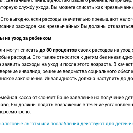
ы, связанные с инвалидностью Вашего ребенка, например,
торную службу ухода, Вы можете списать как чрезвычайн
Это выгодно, если расходы значительно превышают налого
исании расходов как чрезвычайных Вы должны отказаться
ы на уход за ребенком
ли могут списать
до 80 процентов
своих расходов на уход 
обые расходы. Это также относится к детям без инвалидно
 заявить расходы на уход и после этого возраста. В каче
верение инвалида, решение ведомства социального обеспе
нское заключение. Инвалидность должна наступить до до
емейная касса отклоняет Ваше заявление на получение детс
раво, Вы должны подать возражение в течение установлен
пересмотрено.
налоговые льготы или послабления действуют для детей-