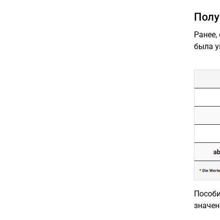
Полу
Ранее,
была у
Пособи
значен