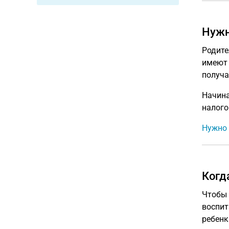
Нужн
Родите
имеют 
получа
Начина
налого
Нужно 
Когд
Чтобы 
воспит
ребенк