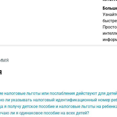
Больше
Узнайт
быстре
Просто
интелл
информ
ИМЯ
я
е налоговые льготы или послабления действуют для дете
но ли указывать налоговый идентификационный номер ре
а я получу детское пособие и налоговые льготы на ребенк
чаю ли я одинаковое пособие на всех детей?