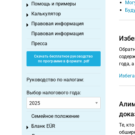
Мог
Помощь и примеры
Toggle menu
Буду
Калькулятор
Toggle menu
Правовая информация
Toggle menu
Правовая информация
Избе
Пресса
Обратн
содерж
Скачать бесплатное руководство
по программе в формате .pdf
года, 
Избега
Руководство по налогам:
Выбор налогового года:
Алим
дока
Семейное положение
Те, кт
Бланк EÜR
Toggle menu
обширн