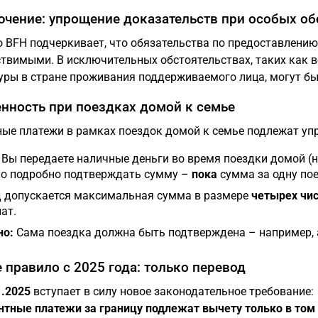
чение: упрощение доказательств при особых об
 BFH подчеркивает, что обязательства по предоставлени
твимыми. В исключительных обстоятельствах, таких как в
уры в стране проживания поддерживаемого лица, могут б
нность при поездках домой к семье
ые платежи в рамках поездок домой к семье подлежат у
 Вы передаете наличные деньги во время поездки домой (н
о подробно подтверждать сумму –
пока
сумма за одну по
д допускается максимальная сумма в размере
четырех чи
ат.
о:
Сама поездка должна быть подтверждена – например, а
 правило с 2025 года: только перевод
1.2025
вступает в силу новое законодательное требование:
тные платежи за границу подлежат вычету только в том 