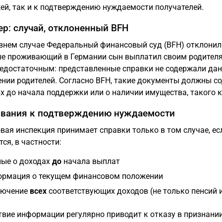
ей, так и к подтверждению нуждаемости получателей.
р: случай, отклоненный BFH
внем случае Федеральный финансовый суд (BFH) отклонил 
е проживающий в Германии сын выплатил своим родителя
едостаточным: представленные справки не содержали да
нии родителей. Согласно BFH, такие документы должны с
х до начала поддержки или о наличии имущества, такого 
вания к подтверждению нуждаемости
вая инспекция принимает справки только в том случае, ес
тся, в частности:
ые о доходах
до
начала выплат
рмация о текущем финансовом положении
лючение
всех
соответствующих доходов (не только пенсий 
твие информации регулярно приводит к отказу в признани