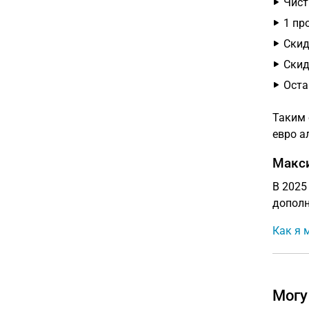
Чист
1 пр
Скид
Скид
Оста
Таким 
евро а
Макс
В 2025
дополн
Как я 
Могу