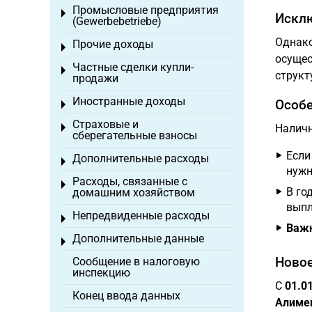
Промысловые предприятия
Toggle menu
Исклю
(Gewerbebetriebe)
Однако
Прочие доходы
Toggle menu
осущес
Частные сделки купли-
Toggle menu
структ
продажи
Иностранные доходы
Особе
Toggle menu
Страховые и
Toggle menu
Наличн
сберегательные взносы
Если
Дополнительные расходы
Toggle menu
нужн
Расходы, связанные с
Toggle menu
В го
домашним хозяйством
выпл
Непредвиденные расходы
Toggle menu
Важн
Дополнительные данные
Toggle menu
Новое
Сообщение в налоговую
инспекцию
С
01.0
Конец ввода данных
Алимен