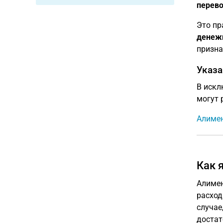
перево
Это пр
денеж
призна
Указа
В искл
могут 
Алимен
Как 
Алимен
расход
случае
достат