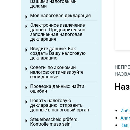
Вашими налоговыми
делами
Моя налоговая декларация
Toggle menu
Электронное извлечение
Toggle menu
данных: Предварительно
заполненная налоговая
декларация
Введите данные: Как
Toggle menu
создать Вашу налоговую
декларацию
НЕПР
Советы по экономии
Toggle menu
налогов: оптимизируйте
НАЗВА
свои данные
Наз
Проверка данных: найти
Toggle menu
ошибки
Подать налоговую
Toggle menu
декларацию: отправить
данные в налоговый орган
Изб
Алим
Steuerbescheid prüfen:
Toggle menu
Kontrolle muss sein
Как