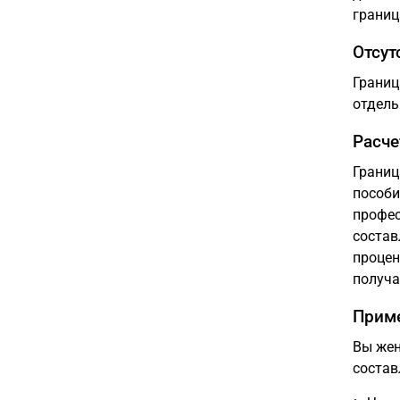
границ
Отсут
Границ
отдель
Расче
Границ
пособи
профес
состав
процен
получа
Приме
Вы жен
состав