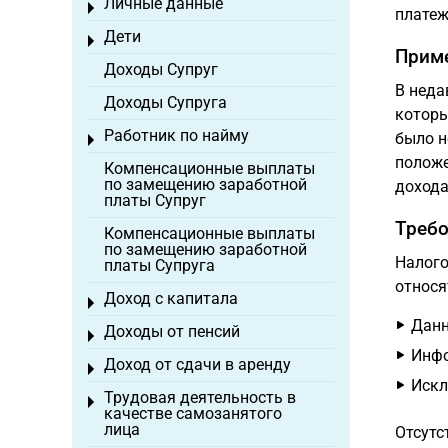
Личные данные
Toggle menu
платеж
Дети
Toggle menu
Приме
Доходы Супруг
В неда
Доходы Супруга
которы
Работник по найму
было н
Toggle menu
положе
Компенсационные выплаты
по замещению заработной
дохода
платы Супруг
Требо
Компенсационные выплаты
по замещению заработной
Налого
платы Супруга
относя
Доход с капитала
Toggle menu
Данн
Доходы от пенсий
Toggle menu
Инфо
Доход от сдачи в аренду
Toggle menu
Иск
Трудовая деятельность в
Toggle menu
качестве самозанятого
лица
Отсутс