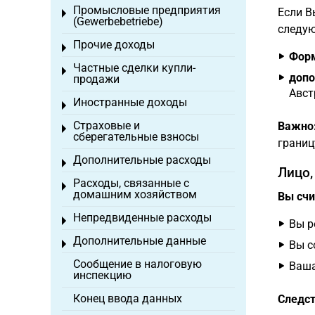
Промысловые предприятия
Если В
Toggle menu
(Gewerbebetriebe)
следу
Прочие доходы
Toggle menu
Фор
Частные сделки купли-
Toggle menu
допо
продажи
Авст
Иностранные доходы
Toggle menu
Страховые и
Важно
Toggle menu
сберегательные взносы
границ
Дополнительные расходы
Toggle menu
Лицо,
Расходы, связанные с
Toggle menu
домашним хозяйством
Вы счи
Непредвиденные расходы
Toggle menu
Вы р
Дополнительные данные
Toggle menu
Вы с
Сообщение в налоговую
Ваша
инспекцию
Конец ввода данных
Следст