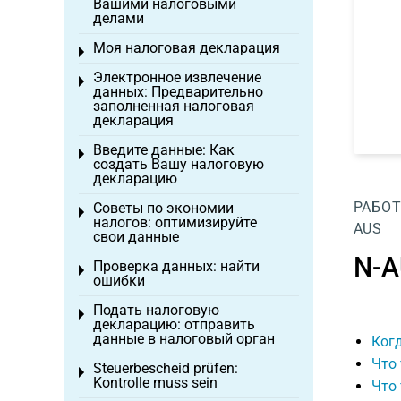
Вашими налоговыми
делами
Моя налоговая декларация
Toggle menu
Электронное извлечение
Toggle menu
данных: Предварительно
заполненная налоговая
декларация
Введите данные: Как
Toggle menu
создать Вашу налоговую
декларацию
РАБОТ
Советы по экономии
Toggle menu
налогов: оптимизируйте
AUS
свои данные
N-A
Проверка данных: найти
Toggle menu
ошибки
Подать налоговую
Toggle menu
декларацию: отправить
данные в налоговый орган
Когд
Что
Steuerbescheid prüfen:
Toggle menu
Kontrolle muss sein
Что 