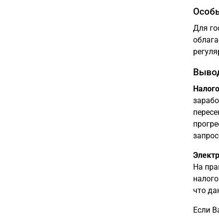
Особы
Для го
облага
регуля
Выво
Налого
зарабо
пересе
прогре
запрос
Электр
На пра
налого
что да
Если В