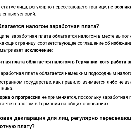
 статус лица, регулярно пересекающего границу,
не возник
ленных условий.
благается налогом заработная плата?
ципе, заработная плата облагается налогом в месте выпол
кающих границу, соответствующее соглашение об избежан
сматривает
исключение
:
тная плата облагается налогом в Германии, хотя работа в
заработная плата облагается немецким подоходным налог
остранном государстве, как правило, взимается либо не вз
чника.
орка о прогрессии
не применяется, поскольку заработная 
гается налогом в Германии на общих основаниях.
овая декларация для лиц, регулярно пересекающ
отную плату?