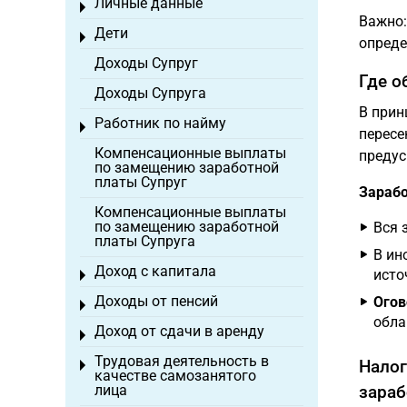
Личные данные
Toggle menu
Важно:
Дети
Toggle menu
опреде
Доходы Супруг
Где о
Доходы Супруга
В прин
Работник по найму
Toggle menu
пересе
Компенсационные выплаты
преду
по замещению заработной
платы Супруг
Зарабо
Компенсационные выплаты
по замещению заработной
Вся 
платы Супруга
В ин
Доход с капитала
исто
Toggle menu
Доходы от пенсий
Огов
Toggle menu
обла
Доход от сдачи в аренду
Toggle menu
Трудовая деятельность в
Налог
Toggle menu
качестве самозанятого
лица
зараб