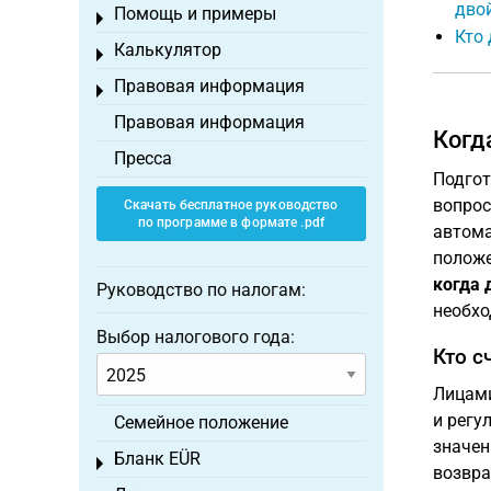
дво
Помощь и примеры
Toggle menu
Кто 
Калькулятор
Toggle menu
Правовая информация
Toggle menu
Правовая информация
Когд
Пресса
Подго
вопрос
Скачать бесплатное руководство
по программе в формате .pdf
автома
положе
когда 
Руководство по налогам:
необхо
Выбор налогового года:
Кто с
Лицами
и регу
Семейное положение
значен
Бланк EÜR
Toggle menu
возвра