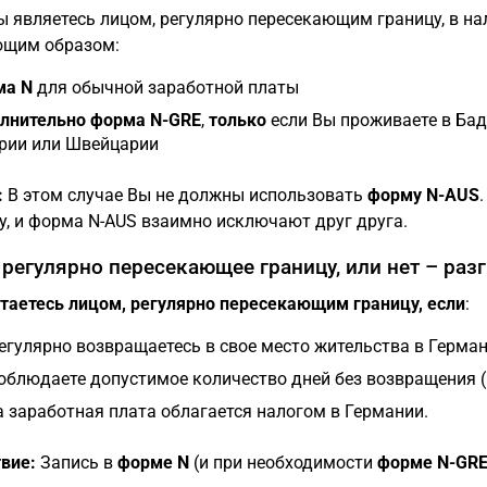
ы являетесь лицом, регулярно пересекающим границу, в на
ющим образом:
ма N
для обычной заработной платы
лнительно форма N-GRE
,
только
если Вы проживаете в Бад
рии или Швейцарии
:
В этом случае Вы не должны использовать
форму N-AUS
у, и форма N-AUS взаимно исключают друг друга.
 регулярно пересекающее границу, или нет – раз
таетесь лицом, регулярно пересекающим границу, если
:
егулярно возвращаетесь в свое место жительства в Герман
облюдаете допустимое количество дней без возвращения (
 заработная плата облагается налогом в Германии.
вие:
Запись в
форме N
(и при необходимости
форме N-GR