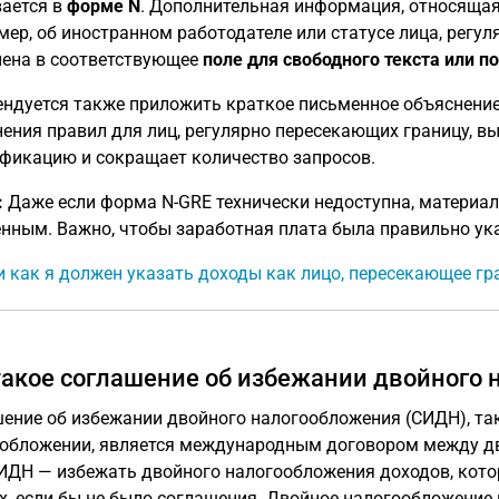
ается в
форме N
. Дополнительная информация, относящая
мер, об иностранном работодателе или статусе лица, регу
ена в соответствующее
поле для свободного текста или п
ндуется также приложить краткое письменное объяснение, 
ения правил для лиц, регулярно пересекающих границу, в
фикацию и сокращает количество запросов.
:
Даже если форма N-GRE технически недоступна, материал
нным. Важно, чтобы заработная плата была правильно ука
и как я должен указать доходы как лицо, пересекающее гр
такое соглашение об избежании двойного
ение об избежании двойного налогообложения (СИДН), та
обложении, является международным договором между д
ИДН — избежать двойного налогообложения доходов, кото
х, если бы не было соглашения. Двойное налогообложение