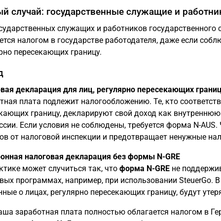
й случай: государственные служащие и работни
сударственных служащих и работников государственного с
ется налогом в государстве работодателя, даже если собл
рно пересекающих границу.
д
вая декларация для лиц, регулярно пересекающих грани
тная плата подлежит налогообложению. Те, кто соответств
кающих границу, декларируют свой доход как внутреннюю 
ссии. Если условия не соблюдены, требуется форма N-AUS.
ов от налоговой инспекции и предотвращает ненужные нал
онная налоговая декларация без формы N-GRE
ктике может случиться так, что
форма N-GRE
не поддержив
вых программах, например, при использовании SteuerGo. В 
нные о лицах, регулярно пересекающих границу, будут утер
аша заработная плата полностью облагается налогом в Ге