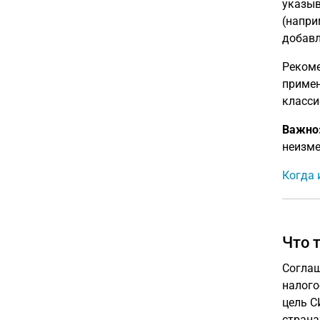
указыв
(напри
добавл
Рекоме
примен
класси
Важно
неизме
Когда 
Что 
Соглаш
налого
цель С
страна