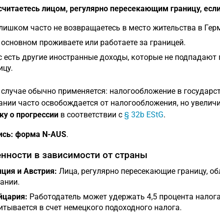
считаетесь лицом, регулярно пересекающим границу, есл
лишком часто не возвращаетесь в место жительства в Гер
 основном проживаете или работаете за границей.
с есть другие иностранные доходы, которые не подпадают 
ицу.
 случае обычно применяется: налогообложение в государст
ании часто освобождается от налогообложения, но увеличи
ку о прогрессии
в соответствии с
§ 32b EStG
.
ись:
форма N-AUS
.
нности в зависимости от страны
ция и Австрия:
Лица, регулярно пересекающие границу, о
ании.
цария:
Работодатель может удержать 4,5 процента налога 
итывается в счет немецкого подоходного налога.