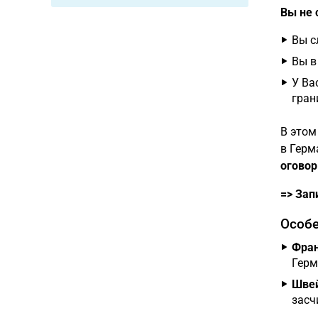
Вы не 
Вы с
Вы в
У Ва
гран
В этом
в Герм
оговор
=> Зап
Особе
Фран
Герм
Швей
засч