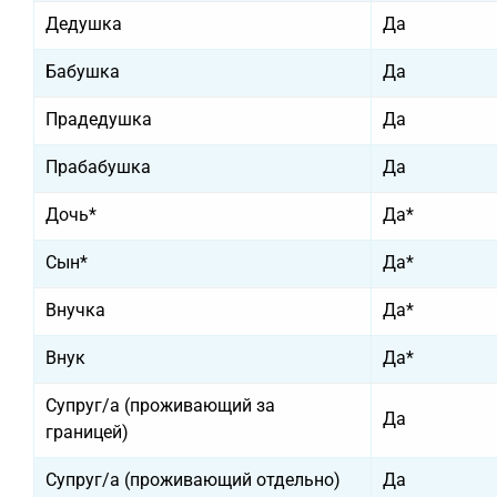
Дедушка
Да
Бабушка
Да
Прадедушка
Да
Прабабушка
Да
Дочь*
Да*
Сын*
Да*
Внучка
Да*
Внук
Да*
Супруг/а (проживающий за
Да
границей)
Супруг/а (проживающий отдельно)
Да