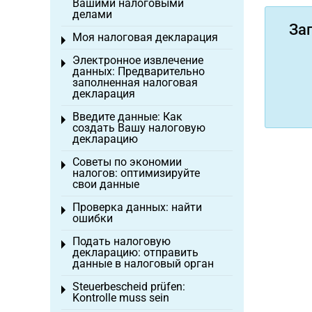
Вашими налоговыми
делами
За
Моя налоговая декларация
Toggle menu
Электронное извлечение
Toggle menu
данных: Предварительно
заполненная налоговая
декларация
Введите данные: Как
Toggle menu
создать Вашу налоговую
декларацию
Советы по экономии
Toggle menu
налогов: оптимизируйте
свои данные
Проверка данных: найти
Toggle menu
ошибки
Подать налоговую
Toggle menu
декларацию: отправить
данные в налоговый орган
Steuerbescheid prüfen:
Toggle menu
Kontrolle muss sein