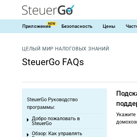
NEW
Приложение
Безопасность
Цены
Част
ЦЕЛЫЙ МИР НАЛОГОВЫХ ЗНАНИЙ
SteuerGo FAQs
Подска
SteuerGo Руководство
подде
программы:
Укажите 
Добро пожаловать в
Toggle menu
домохоз
SteuerGo
Обзор: Как управлять
Toggle menu