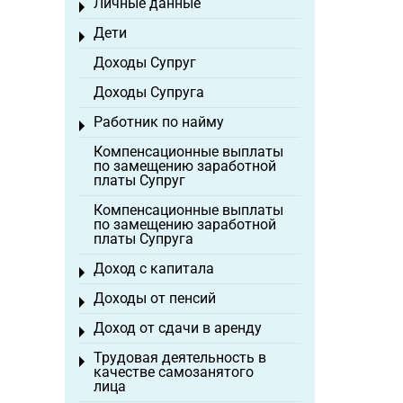
Личные данные
Toggle menu
Дети
Toggle menu
Доходы Супруг
Доходы Супруга
Работник по найму
Toggle menu
Компенсационные выплаты
по замещению заработной
платы Супруг
Компенсационные выплаты
по замещению заработной
платы Супруга
Доход с капитала
Toggle menu
Доходы от пенсий
Toggle menu
Доход от сдачи в аренду
Toggle menu
Трудовая деятельность в
Toggle menu
качестве самозанятого
лица