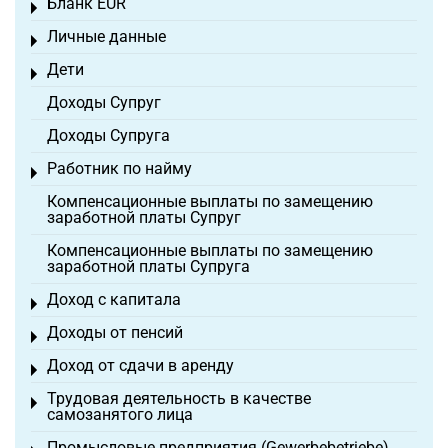
Бланк EÜR
Toggle menu
Личные данные
Toggle menu
Дети
Toggle menu
Доходы Супруг
Доходы Супруга
Работник по найму
Toggle menu
Компенсационные выплаты по замещению
заработной платы Супруг
Компенсационные выплаты по замещению
заработной платы Супруга
Доход с капитала
Toggle menu
Доходы от пенсий
Toggle menu
Доход от сдачи в аренду
Toggle menu
Трудовая деятельность в качестве
Toggle menu
самозанятого лица
Промысловые предприятия (Gewerbebetriebe)