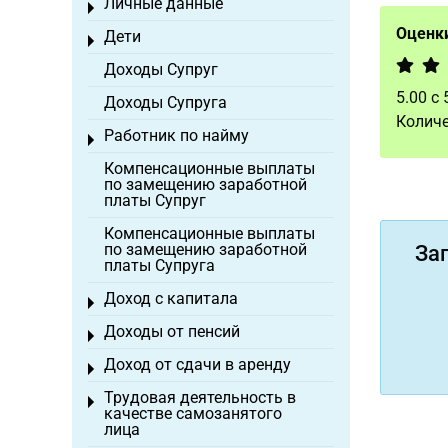
Личные данные
Toggle menu
Оценки
Дети
Toggle menu
Доходы Супруг
5.00
с
Доходы Супруга
Количе
Работник по найму
Toggle menu
Компенсационные выплаты
по замещению заработной
платы Супруг
Компенсационные выплаты
по замещению заработной
За
платы Супруга
Доход с капитала
Toggle menu
Доходы от пенсий
Toggle menu
Доход от сдачи в аренду
Toggle menu
Трудовая деятельность в
Toggle menu
качестве самозанятого
лица