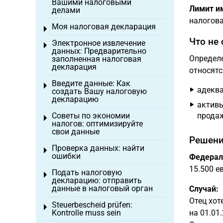
Вашими налоговыми
Лимит им
делами
налогов
Моя налоговая декларация
Toggle menu
Что не
Электронное извлечение
Toggle menu
данных: Предварительно
Определ
заполненная налоговая
декларация
относятс
Введите данные: Как
Toggle menu
адеква
создать Вашу налоговую
декларацию
активы
Советы по экономии
продаж
Toggle menu
налогов: оптимизируйте
свои данные
Решени
Проверка данных: найти
Toggle menu
ошибки
Федерал
15.500 ев
Подать налоговую
Toggle menu
декларацию: отправить
данные в налоговый орган
Случай:
Отец хот
Steuerbescheid prüfen:
Toggle menu
Kontrolle muss sein
на 01.01