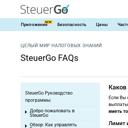
NEW
Приложение
Безопасность
Цены
Част
ЦЕЛЫЙ МИР НАЛОГОВЫХ ЗНАНИЙ
SteuerGo FAQs
Каков
SteuerGo Руководство
Если Вы 
программы:
выплаты
Добро пожаловать в
иметь т
Toggle menu
SteuerGo
Лимит 
Обзор: Как управлять
Toggle menu