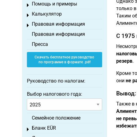
Однако 
Помощь и примеры
Toggle menu
только в
Калькулятор
Toggle menu
Таким о
Алимент
Правовая информация
Toggle menu
Правовая информация
С 1975
Пресса
Несмотря
налогов
Скачать бесплатное руководство
резерв
.
по программе в формате .pdf
Кроме то
они
не р
Руководство по налогам:
Вывод:
Выбор налогового года:
Также в 
Алиментн
Семейное положение
не превы
избежат
Бланк EÜR
Toggle menu