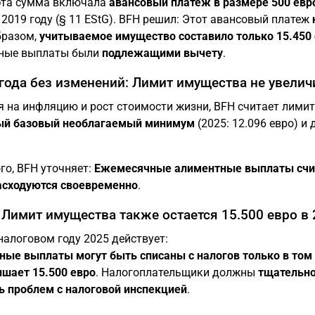
эта сумма включала
авансовый платеж в размере 500 евро
 2019 году (§ 11 EStG). BFH решил: Этот авансовый платеж
бразом,
учитываемое имущество составило только 15.450
ные выплаты были
подлежащими вычету
.
 года без изменений: Лимит имущества не увелич
 на инфляцию и рост стоимости жизни, BFH считает лими
ый базовый необлагаемый минимум
(2025: 12.096 евро) 
го, BFH уточняет:
Ежемесячные алиментные выплаты счи
асходуются своевременно
.
 Лимит имущества также остается 15.500 евро в 
налоговом году 2025 действует:
ые выплаты могут быть списаны с налогов только в том
шает 15.500 евро
. Налогоплательщики должны
тщательно
ь проблем с налоговой инспекцией
.