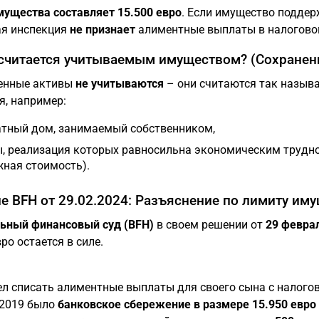
ущества составляет 15.500 евро
. Если имущество подде
ая инспекция
не признает
алиментные выплаты в налогово
 считается учитываемым имуществом? (Сохранен
енные активы
не учитываются
– они считаются так назы
я, например:
тный дом, занимаемый собственником,
, реализация которых равносильна экономическим трудно
ная стоимость).
е BFH от 29.02.2024: Разъяснение по лимиту им
ьный финансовый суд (BFH)
в своем решении от
29 феврал
ро остается в силе.
ел списать алиментные выплаты для своего сына с налогов
.2019 было
банковское сбережение в размере 15.950 евро