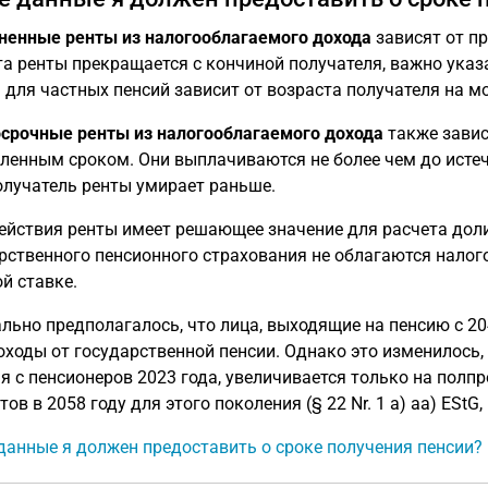
енные ренты из налогооблагаемого дохода
зависят от п
а ренты прекращается с кончиной получателя, важно указ
 для частных пенсий зависит от возраста получателя на м
срочные ренты из налогооблагаемого дохода
также завис
ленным сроком. Они выплачиваются не более чем до истеч
олучатель ренты умирает раньше.
ействия ренты имеет решающее значение для расчета доли 
рственного пенсионного страхования не облагаются налого
й ставке.
льно предполагалось, что лица, выходящие на пенсию с 20
оходы от государственной пенсии. Однако это изменилось, 
я с пенсионеров 2023 года, увеличивается только на полп
тов в 2058 году для этого поколения (§ 22 Nr. 1 a) aa) ESt
данные я должен предоставить о сроке получения пенсии?