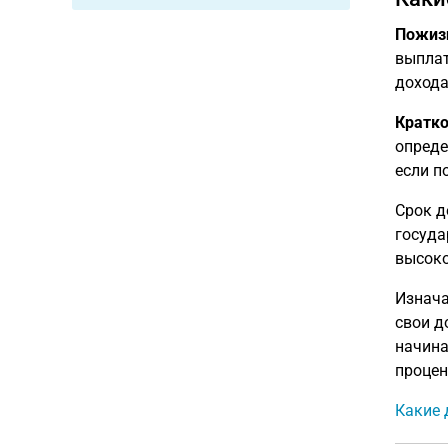
Пожизн
выплат
дохода
Кратко
опреде
если п
Срок д
госуда
высоко
Изнача
свои д
начина
процен
Какие 