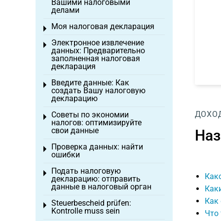
Вашими налоговыми
делами
Моя налоговая декларация
Toggle menu
Электронное извлечение
Toggle menu
данных: Предварительно
заполненная налоговая
декларация
Введите данные: Как
Toggle menu
создать Вашу налоговую
декларацию
ДОХО
Советы по экономии
Toggle menu
налогов: оптимизируйте
свои данные
Наз
Проверка данных: найти
Toggle menu
ошибки
Подать налоговую
Toggle menu
Како
декларацию: отправить
данные в налоговый орган
Каки
Как
Steuerbescheid prüfen:
Toggle menu
Kontrolle muss sein
Что 