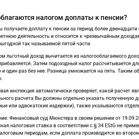
облагаются налогом доплаты к пенсии?
ы получаете доплату к пенсии за период более двенадцати
етнюю деятельность и относится к чрезвычайным доходам
выгодной так называемой пятой части.
ом льготный доход вычитается из налогооблагаемого доход
прибавляется. Затем подоходный налог рассчитывается для
 и один раз без нее. Разница умножается на пять. Таким 
.
вая инспекция автоматически проверяет, какой расчет яв
ьного расчета Вы должны отдельно указать полученную до
ные или адвокатские издержки), также указываются отдел
ие: Финансовый суд Мюнстера в своем решении от 19.09.20
ная налоговая ставка в соответствии с § 34 EStG не примен
алоговым периодам, если доплата производится во втором