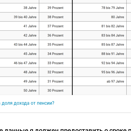
 доля дохода от пенсии?
е данные я должен предоставить о сроке 