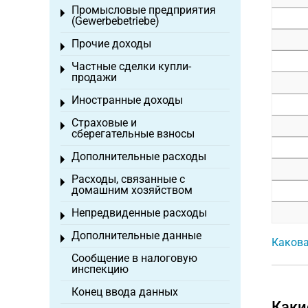
Промысловые предприятия
Toggle menu
(Gewerbebetriebe)
Прочие доходы
Toggle menu
Частные сделки купли-
Toggle menu
продажи
Иностранные доходы
Toggle menu
Страховые и
Toggle menu
сберегательные взносы
Дополнительные расходы
Toggle menu
Расходы, связанные с
Toggle menu
домашним хозяйством
Непредвиденные расходы
Toggle menu
Дополнительные данные
Toggle menu
Какова
Сообщение в налоговую
инспекцию
Конец ввода данных
Каки