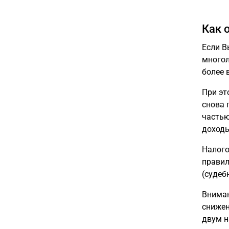
Как 
Если В
многол
более 
При эт
снова 
частью
доходы
Налого
правил
(судеб
Вниман
снижен
двум н