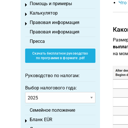
Что 
Помощь и примеры
Toggle menu
Калькулятор
Toggle menu
Правовая информация
Toggle menu
Како
Правовая информация
Размер
Пресса
выпла
на мом
Скачать бесплатное руководство
по программе в формате .pdf
Руководство по налогам:
Выбор налогового года:
Семейное положение
Бланк EÜR
Toggle menu