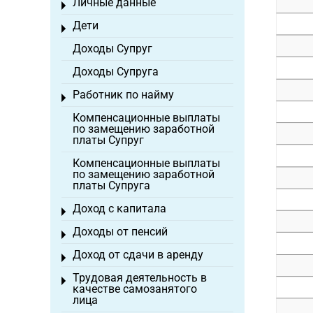
Личные данные
Toggle menu
Дети
Toggle menu
Доходы Супруг
Доходы Супруга
Работник по найму
Toggle menu
Компенсационные выплаты
по замещению заработной
платы Супруг
Компенсационные выплаты
по замещению заработной
платы Супруга
Доход с капитала
Toggle menu
Доходы от пенсий
Toggle menu
Доход от сдачи в аренду
Toggle menu
Трудовая деятельность в
Toggle menu
качестве самозанятого
лица