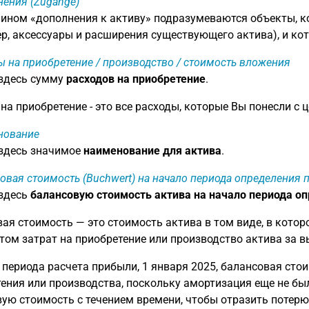
ения (Zugänge)
ином «дополнения к активу» подразумеваются объекты, к
р, аксессуары и расширения существующего актива), и ко
ы на приобретение / производство / стоимость вложения
 здесь сумму
расходов на приобретение
.
на приобретение - это все расходы, которые Вы понесли с
нование
 здесь значимое
наименование для актива
.
овая стоимость (Buchwert) на начало периода определения
 здесь
балансовую стоимость актива на начало периода о
ая стоимость — это стоимость актива в том виде, в котор
том затрат на приобретение или производство актива за 
 периода расчета прибыли, 1 января 2025, балансовая сто
ения или производства, поскольку амортизация еще не б
ую стоимость с течением времени, чтобы отразить потерю