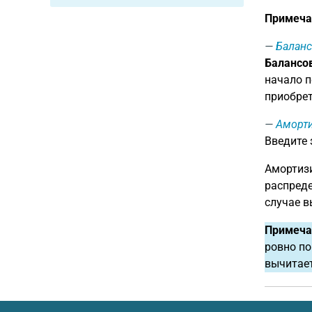
Примеча
Баланс
Балансов
начало п
приобрет
Аморти
Введите
Амортизи
распреде
случае в
Примеча
ровно по
вычитает