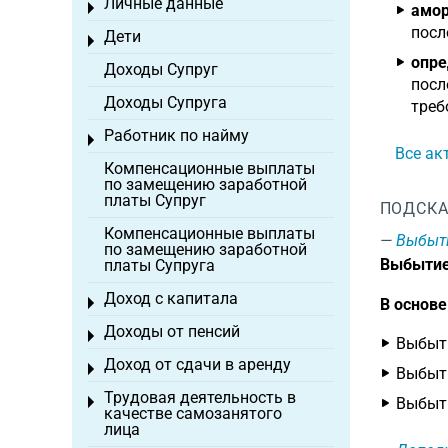
Личные данные
Toggle menu
амор
посл
Дети
Toggle menu
опре
Доходы Супруг
посл
Доходы Супруга
треб
Работник по найму
Toggle menu
Все ак
Компенсационные выплаты
по замещению заработной
платы Супруг
ПОДСКА
Компенсационные выплаты
Выбыт
по замещению заработной
Выбытие
платы Супруга
Доход с капитала
Toggle menu
В основ
Доходы от пенсий
Toggle menu
Выбыти
Доход от сдачи в аренду
Toggle menu
Выбыти
Трудовая деятельность в
Toggle menu
Выбыти
качестве самозанятого
лица