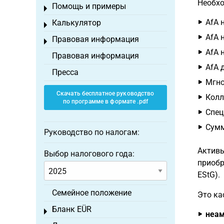
Необхо
Помощь и примеры
Toggle menu
AfA 
Калькулятор
Toggle menu
AfA 
Правовая информация
Toggle menu
AfA 
Правовая информация
AfA 
Пресса
Мгно
Скачать бесплатное руководство
Колл
по программе в формате .pdf
Спец
Сумм
Руководство по налогам:
Активы
Выбор налогового года:
приобр
EStG).
Семейное положение
Это ка
Бланк EÜR
Toggle menu
неам