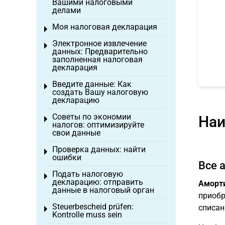
Вашими налоговыми
делами
Моя налоговая декларация
Toggle menu
Электронное извлечение
Toggle menu
данных: Предварительно
заполненная налоговая
декларация
Введите данные: Как
Toggle menu
создать Вашу налоговую
декларацию
Советы по экономии
Наи
Toggle menu
налогов: оптимизируйте
свои данные
Проверка данных: найти
Toggle menu
ошибки
Все 
Подать налоговую
Toggle menu
декларацию: отправить
Аморт
данные в налоговый орган
приобр
Steuerbescheid prüfen:
списан
Toggle menu
Kontrolle muss sein