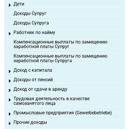
Дети
Toggle menu
Доходы Супруг
Доходы Супруга
Работник по найму
Toggle menu
Компенсационные выплаты по замещению
заработной платы Супруг
Компенсационные выплаты по замещению
заработной платы Супруга
Доход с капитала
Toggle menu
Доходы от пенсий
Toggle menu
Доход от сдачи в аренду
Toggle menu
Трудовая деятельность в качестве
Toggle menu
самозанятого лица
Промысловые предприятия (Gewerbebetriebe)
Toggle menu
Прочие доходы
Toggle menu