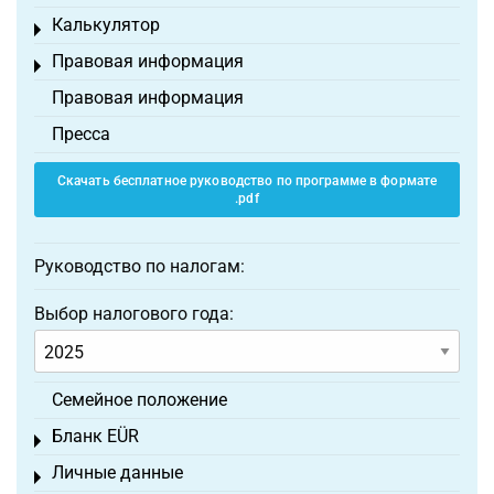
Калькулятор
Toggle menu
Правовая информация
Toggle menu
Правовая информация
Пресса
Скачать бесплатное руководство по программе в формате
.pdf
Руководство по налогам:
Выбор налогового года:
Семейное положение
Бланк EÜR
Toggle menu
Личные данные
Toggle menu