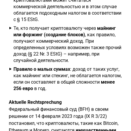
криптовалютами может считаться
коммерческой деятельностью и в этом случае
облагается подоходным налогом в соответствии
с § 15 EStG.
Те, кто получает криптовалюту через
майнинг
или форжинг (создание блоков)
, как правило,
получают коммерческий доход. При
определенных условиях возможен также прочий
доход (§ 22 Nr. 3 EStG) – например, при
случайной деятельности.
Правило о малых суммах
: доход от таких услуг,
как майнинг или стекинг, не облагается налогом,
если он составляет в общей сложности
менее
256 евро
в год.
Aktuelle Rechtsprechung
Федеральный финансовый суд (BFH) в своем
решении от 14 февраля 2023 года (IX R 3/22)
постановил, что криптовалюты, такие как Bitcoin,
Ethereum и Monero, считаются
имущественными