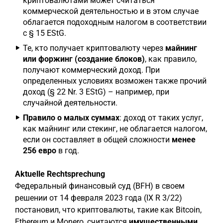
криптовалютами может считаться
коммерческой деятельностью и в этом случае
облагается подоходным налогом в соответствии
с § 15 EStG.
Те, кто получает криптовалюту через
майнинг
или форжинг (создание блоков)
, как правило,
получают коммерческий доход. При
определенных условиях возможен также прочий
доход (§ 22 Nr. 3 EStG) – например, при
случайной деятельности.
Правило о малых суммах
: доход от таких услуг,
как майнинг или стекинг, не облагается налогом,
если он составляет в общей сложности
менее
256 евро
в год.
Aktuelle Rechtsprechung
Федеральный финансовый суд (BFH) в своем
решении от 14 февраля 2023 года (IX R 3/22)
постановил, что криптовалюты, такие как Bitcoin,
Ethereum и Monero, считаются
имущественными