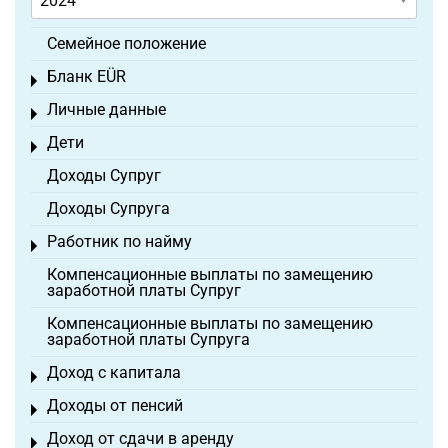
Семейное положение
Бланк EÜR
Toggle menu
Личные данные
Toggle menu
Дети
Toggle menu
Доходы Супруг
Доходы Супруга
Работник по найму
Toggle menu
Компенсационные выплаты по замещению
заработной платы Супруг
Компенсационные выплаты по замещению
заработной платы Супруга
Доход с капитала
Toggle menu
Доходы от пенсий
Toggle menu
Доход от сдачи в аренду
Toggle menu