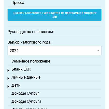
Пресса
Скачать бесплатное руководство по программе в формате
.pdf
Руководство по налогам:
Выбор налогового года:
Семейное положение
Бланк EÜR
Toggle menu
Личные данные
Toggle menu
Дети
Toggle menu
Доходы Супруг
Доходы Супруга