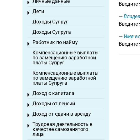
Личные данные
Toggle menu
Введите
Дети
Toggle menu
Владел
Доходы Супруг
Введите
Доходы Супруга
Имя вл
Работник по найму
Введите 
Toggle menu
Компенсационные выплаты
по замещению заработной
платы Супруг
Компенсационные выплаты
по замещению заработной
платы Супруга
Доход с капитала
Toggle menu
Доходы от пенсий
Toggle menu
Доход от сдачи в аренду
Toggle menu
Трудовая деятельность в
Toggle menu
качестве самозанятого
лица