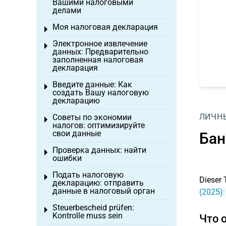
Вашими налоговыми
делами
Моя налоговая декларация
Toggle menu
Электронное извлечение
Toggle menu
данных: Предварительно
заполненная налоговая
декларация
Введите данные: Как
Toggle menu
создать Вашу налоговую
декларацию
ЛИЧН
Советы по экономии
Toggle menu
налогов: оптимизируйте
свои данные
Бан
Проверка данных: найти
Toggle menu
ошибки
Подать налоговую
Toggle menu
Dieser 
декларацию: отправить
данные в налоговый орган
(2025)
Steuerbescheid prüfen:
Toggle menu
Kontrolle muss sein
Что 