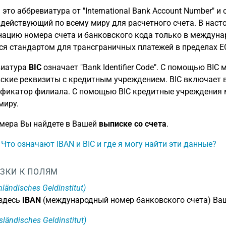
это аббревиатура от "International Bank Account Number" и
 действующий по всему миру для расчетного счета. В нас
ацию номера счета и банковского кода только в междуна
ся стандартом для трансграничных платежей в пределах ЕС
виатура
BIC
означает "Bank Identifier Code". С помощью BIC
ские реквизиты с кредитным учреждением. BIC включает в 
фикатор филиала. С помощью BIC кредитные учреждения 
миру.
мера Вы найдете в Вашей
выписке со счета
.
: Что означают IBAN и BIC и где я могу найти эти данные?
ЗКИ К ПОЛЯМ
nländisches Geldinstitut)
 здесь
IBAN
(международный номер банковского счета) Ваш
sländisches Geldinstitut)