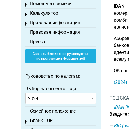
Помощь и примеры
Toggle menu
IBAN
— 
Калькулятор
номер,
Toggle menu
комбин
Правовая информация
Toggle menu
являет
Правовая информация
Аббре
Пресса
банков
иденти
Скачать бесплатное руководство
по программе в формате .pdf
всему 
Оба но
Руководство по налогам:
(2024)
Выбор налогового года:
ПОДСКА
IBAN (i
Семейное положение
Введите
Бланк EÜR
Toggle menu
BIC (au