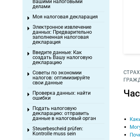
Вашими налоговыми
делами
Моя налоговая декларация
Toggle menu
Электронное извлечение
Toggle menu
данных: Предварительно
заполненная налоговая
декларация
Введите данные: Как
Toggle menu
создать Вашу налоговую
декларацию
СТРАХ
Советы по экономии
Toggle menu
налогов: оптимизируйте
ГРАЖ
свои данные
Час
Проверка данных: найти
Toggle menu
ошибки
Подать налоговую
Toggle menu
декларацию: отправить
данные в налоговый орган
Каки
Могу
Steuerbescheid prüfen:
Toggle menu
Kontrolle muss sein
Поч