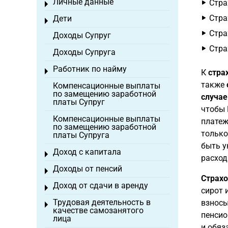
Личные данные
Стра
Toggle menu
Стра
Дети
Toggle menu
Стра
Доходы Супруг
Стра
Доходы Супруга
Работник по найму
Toggle menu
К
стра
также
Компенсационные выплаты
по замещению заработной
случае
платы Супруг
чтобы
Компенсационные выплаты
платеж
по замещению заработной
только
платы Супруга
быть у
Доход с капитала
Toggle menu
расход
Доходы от пенсий
Toggle menu
Страхо
Доход от сдачи в аренду
Toggle menu
сирот 
Трудовая деятельность в
взносы
Toggle menu
качестве самозанятого
пенсио
лица
и обяз