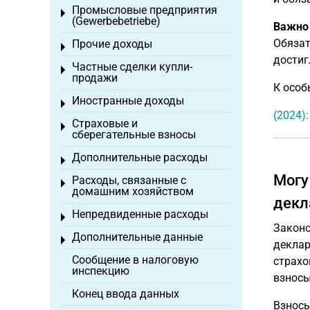
Промысловые предприятия
Toggle menu
(Gewerbebetriebe)
Важно
Обязат
Прочие доходы
Toggle menu
достиг
Частные сделки купли-
Toggle menu
продажи
К особ
Иностранные доходы
Toggle menu
(2024)
Страховые и
Toggle menu
сберегательные взносы
Дополнительные расходы
Toggle menu
Могу
Расходы, связанные с
Toggle menu
домашним хозяйством
декл
Непредвиденные расходы
Toggle menu
Законо
Дополнительные данные
Toggle menu
деклар
Сообщение в налоговую
страхо
инспекцию
взносы
Конец ввода данных
Взносы