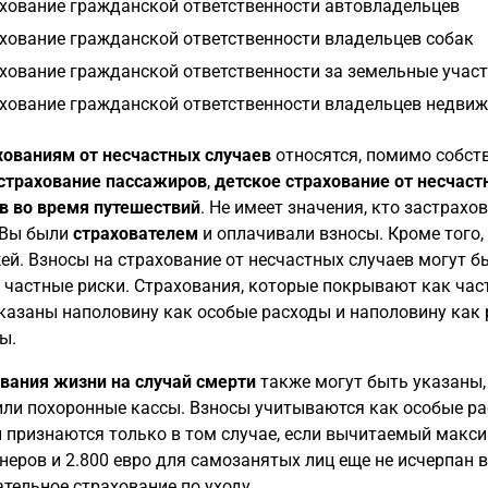
хование гражданской ответственности автовладельцев
хование гражданской ответственности владельцев собак
хование гражданской ответственности за земельные учас
хование гражданской ответственности владельцев недви
хованиям от несчастных случаев
относятся, помимо собств
страхование пассажиров
,
детское страхование от несчаст
в во время путешествий
. Не имеет значения, кто застрахо
 Вы были
страхователем
и оплачивали взносы. Кроме того,
ей. Взносы на страхование от несчастных случаев могут б
 частные риски. Страхования, которые покрывают как част
казаны наполовину как особые расходы и наполовину как
ы.
вания жизни на случай смерти
также могут быть указаны, 
или похоронные кассы. Взносы учитываются как особые ра
 признаются только в том случае, если вычитаемый макси
неров и 2.800 евро для самозанятых лиц еще не исчерпан 
ательное страхование по уходу.