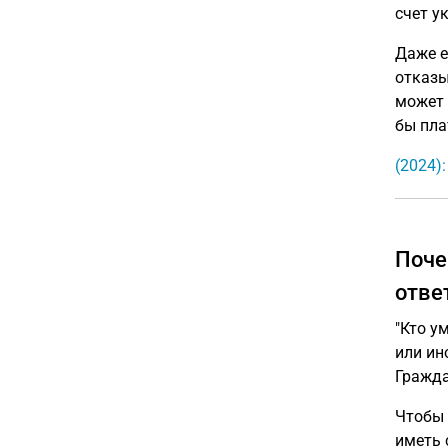
счет у
Даже е
отказы
может 
бы пла
(2024)
Поче
отве
"Кто у
или ин
Гражда
Чтобы 
иметь 