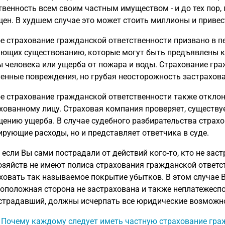
твенность всем своим частным имуществом - и до тех пор
ен. В худшем случае это может стоить миллионы и привес
е страхование гражданской ответственности призвано в п
ющих существованию, которые могут быть предъявлены к в
 человека или ущерба от пожара и воды. Страхование гра
нные повреждения, но грубая неосторожность застрахова
е страхование гражданской ответственности также отклон
хованному лицу. Страховая компания проверяет, существуе
ению ущерба. В случае судебного разбирательства страхов
ирующие расходы, но и представляет ответчика в суде.
, если Вы сами пострадали от действий кого-то, кто не зас
зяйств не имеют полиса страхования гражданской ответс
ховать так называемое покрытие убытков. В этом случае 
оположная сторона не застрахована и также неплатежеспо
страдавший, должны исчерпать все юридические возможно
: Почему каждому следует иметь частную страхование гра