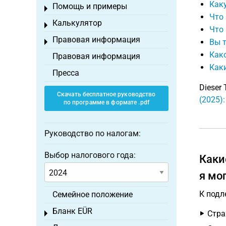
Как
Помощь и примеры
Toggle menu
Что
Калькулятор
Toggle menu
Что
Правовая информация
Вы 
Toggle menu
Как
Правовая информация
Как
Пресса
Dieser 
Скачать бесплатное руководство
(2025)
по программе в формате .pdf
Руководство по налогам:
Выбор налогового года:
Каки
я мо
К подл
Семейное положение
Бланк EÜR
Стра
Toggle menu