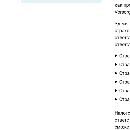
как пр
Vorsor
Здесь 
страхо
ответс
ответс
Стра
Стра
Стра
Стра
Стра
Стра
Налого
ответс
сможет