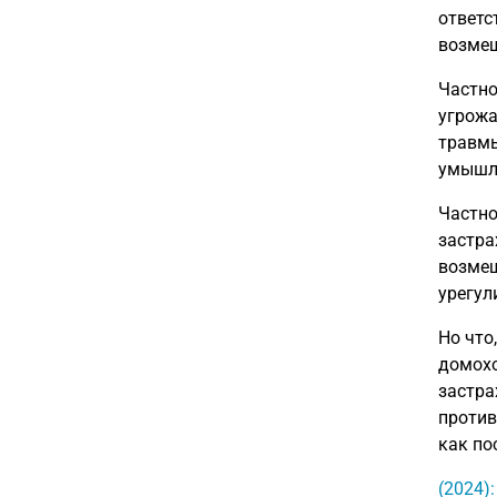
ответс
возмещ
Частно
угрожа
травмы
умышле
Частно
застра
возмещ
урегул
Но что
домохо
застра
против
как по
(2024)