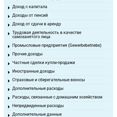
Доход с капитала
Toggle menu
Доходы от пенсий
Toggle menu
Доход от сдачи в аренду
Toggle menu
Трудовая деятельность в качестве
Toggle menu
самозанятого лица
Промысловые предприятия (Gewerbebetriebe)
Toggle menu
Прочие доходы
Toggle menu
Частные сделки купли-продажи
Toggle menu
Иностранные доходы
Toggle menu
Страховые и сберегательные взносы
Toggle menu
Дополнительные расходы
Toggle menu
Расходы, связанные с домашним хозяйством
Toggle menu
Непредвиденные расходы
Toggle menu
Дополнительные данные
Toggle menu