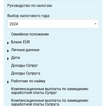
Руководство по налогам:
Выбор налогового года:
Семейное положение
Бланк EÜR
Toggle menu
Личные данные
Toggle menu
Дети
Toggle menu
Доходы Супруг
Доходы Супруга
Работник по найму
Toggle menu
Компенсационные выплаты по замещению
заработной платы Супруг
Компенсационные выплаты по замещению
заработной платы Супруга