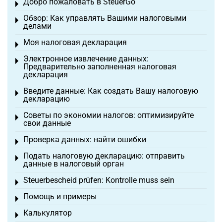
Добро пожаловать в SteuerGo
Toggle menu
Обзор: Как управлять Вашими налоговыми
Toggle menu
делами
Моя налоговая декларация
Toggle menu
Электронное извлечение данных:
Toggle menu
Предварительно заполненная налоговая
декларация
Введите данные: Как создать Вашу налоговую
Toggle menu
декларацию
Советы по экономии налогов: оптимизируйте
Toggle menu
свои данные
Проверка данных: найти ошибки
Toggle menu
Подать налоговую декларацию: отправить
Toggle menu
данные в налоговый орган
Steuerbescheid prüfen: Kontrolle muss sein
Toggle menu
Помощь и примеры
Toggle menu
Калькулятор
Toggle menu