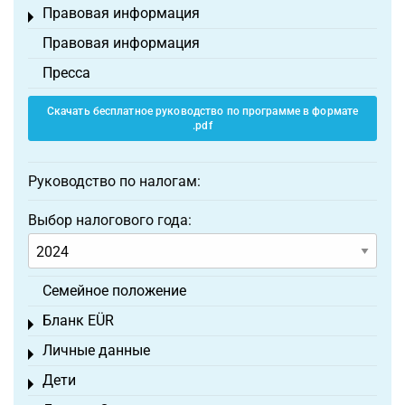
Правовая информация
Toggle menu
Правовая информация
Пресса
Скачать бесплатное руководство по программе в формате
.pdf
Руководство по налогам:
Выбор налогового года:
Семейное положение
Бланк EÜR
Toggle menu
Личные данные
Toggle menu
Дети
Toggle menu