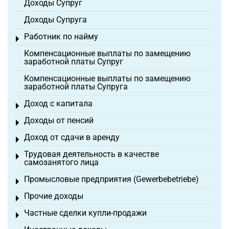
Доходы Супруг
Доходы Супруга
Работник по найму
Toggle menu
Компенсационные выплаты по замещению
заработной платы Супруг
Компенсационные выплаты по замещению
заработной платы Супруга
Доход с капитала
Toggle menu
Доходы от пенсий
Toggle menu
Доход от сдачи в аренду
Toggle menu
Трудовая деятельность в качестве
Toggle menu
самозанятого лица
Промысловые предприятия (Gewerbebetriebe)
Toggle menu
Прочие доходы
Toggle menu
Частные сделки купли-продажи
Toggle menu