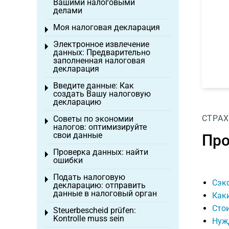
Вашими налоговыми
делами
Моя налоговая декларация
Toggle menu
Электронное извлечение
Toggle menu
данных: Предварительно
заполненная налоговая
декларация
Введите данные: Как
Toggle menu
создать Вашу налоговую
декларацию
СТРАХ
Советы по экономии
Toggle menu
налогов: оптимизируйте
свои данные
Про
Проверка данных: найти
Toggle menu
ошибки
Подать налоговую
Toggle menu
Сэк
декларацию: отправить
данные в налоговый орган
Каки
Стои
Steuerbescheid prüfen:
Toggle menu
Kontrolle muss sein
Нужд