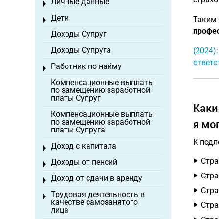
Личные данные
Toggle menu
Дети
Таким 
Toggle menu
профе
Доходы Супруг
Доходы Супруга
(2024)
ответс
Работник по найму
Toggle menu
Компенсационные выплаты
по замещению заработной
платы Супруг
Каки
Компенсационные выплаты
по замещению заработной
я мо
платы Супруга
К подл
Доход с капитала
Toggle menu
Стра
Доходы от пенсий
Toggle menu
Стра
Доход от сдачи в аренду
Toggle menu
Стра
Трудовая деятельность в
Toggle menu
качестве самозанятого
Стра
лица