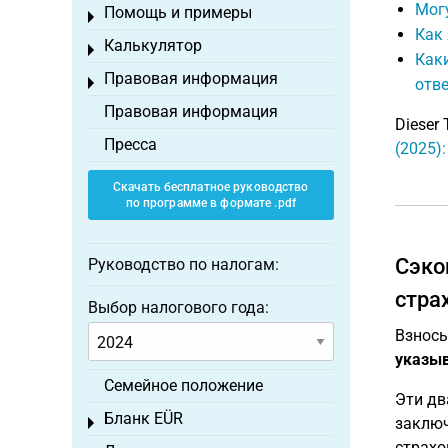
Могу
Помощь и примеры
Toggle menu
Как 
Калькулятор
Toggle menu
Каки
Правовая информация
Toggle menu
отве
Правовая информация
Dieser 
Пресса
(2025)
Скачать бесплатное руководство
по программе в формате .pdf
Сэко
Руководство по налогам:
стра
Выбор налогового года:
Взносы
указыв
Семейное положение
Эти дв
Бланк EÜR
заключ
Toggle menu
страхо