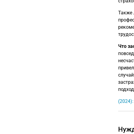
страхо
Также 
профес
рекоме
трудос
Что за
повсед
несчас
привел
случай
застра
подход
(2024)
Нужд