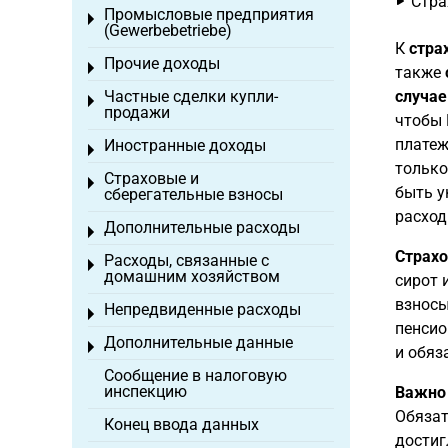
Стра
Промысловые предприятия
Toggle menu
(Gewerbebetriebe)
К
стра
Прочие доходы
Toggle menu
также
Частные сделки купли-
случае
Toggle menu
продажи
чтобы
платеж
Иностранные доходы
Toggle menu
только
Страховые и
Toggle menu
быть у
сберегательные взносы
расход
Дополнительные расходы
Toggle menu
Страхо
Расходы, связанные с
Toggle menu
домашним хозяйством
сирот 
взносы
Непредвиденные расходы
Toggle menu
пенсио
Дополнительные данные
Toggle menu
и обяз
Сообщение в налоговую
инспекцию
Важно
Обязат
Конец ввода данных
достиг