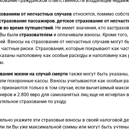
хование гражданской ответственности владельцев недви
хованиям от несчастных случаев
относятся, помимо собств
страхование пассажиров
,
детское страхование от несчаст
в во время путешествий
. Не имеет значения, кто застрахо
 Вы были
страхователем
и оплачивали взносы. Кроме того,
ей. Взносы на страхование от несчастных случаев могут б
 частные риски. Страхования, которые покрывают как част
казаны наполовину как особые расходы и наполовину как
ы.
вания жизни на случай смерти
также могут быть указаны, 
или похоронные кассы. Взносы учитываются как особые ра
 признаются только в том случае, если вычитаемый макси
неров и 2.800 евро для самозанятых лиц еще не исчерпан 
ательное страхование по уходу.
ельно укажите эти страховые взносы в своей налоговой де
ли ли Вы уже максимальной суммы или могут быть учтены