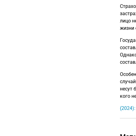
Страхо
застра
лицо н
жизни 
Госуда
состав
Однако
состав
Особе
случай
несут 
кого н
(2024)