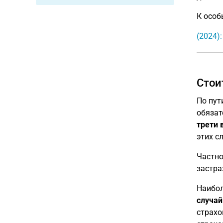
К особ
(2024)
Стои
По пут
обязат
трети 
этих с
Частно
застра
Наибол
случай
страхо