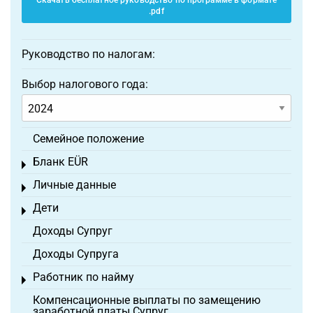
Скачать бесплатное руководство по программе в формате
.pdf
Руководство по налогам:
Выбор налогового года:
Семейное положение
Бланк EÜR
Toggle menu
Личные данные
Toggle menu
Дети
Toggle menu
Доходы Супруг
Доходы Супруга
Работник по найму
Toggle menu
Компенсационные выплаты по замещению
заработной платы Супруг