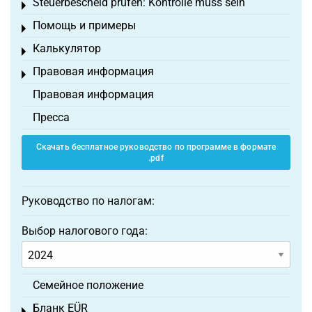
Steuerbescheid prüfen: Kontrolle muss sein
Toggle menu
Помощь и примеры
Toggle menu
Калькулятор
Toggle menu
Правовая информация
Toggle menu
Правовая информация
Пресса
Скачать бесплатное руководство по программе в формате
.pdf
Руководство по налогам:
Выбор налогового года:
Семейное положение
Бланк EÜR