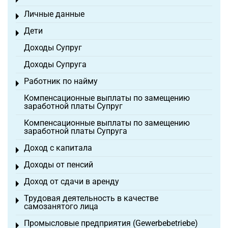
Toggle menu
Личные данные
Toggle menu
Дети
Toggle menu
Доходы Супруг
Доходы Супруга
Работник по найму
Toggle menu
Компенсационные выплаты по замещению
заработной платы Супруг
Компенсационные выплаты по замещению
заработной платы Супруга
Доход с капитала
Toggle menu
Доходы от пенсий
Toggle menu
Доход от сдачи в аренду
Toggle menu
Трудовая деятельность в качестве
Toggle menu
самозанятого лица
Промысловые предприятия (Gewerbebetriebe)
Toggle menu