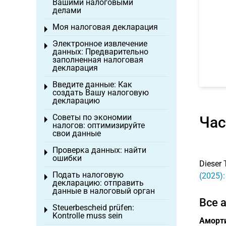
Вашими налоговыми
делами
Моя налоговая декларация
Toggle menu
Электронное извлечение
Toggle menu
данных: Предварительно
заполненная налоговая
декларация
Введите данные: Как
Toggle menu
создать Вашу налоговую
декларацию
Советы по экономии
Час
Toggle menu
налогов: оптимизируйте
свои данные
Проверка данных: найти
Toggle menu
ошибки
Dieser 
Подать налоговую
(2025)
Toggle menu
декларацию: отправить
данные в налоговый орган
Все 
Steuerbescheid prüfen:
Toggle menu
Kontrolle muss sein
Аморт