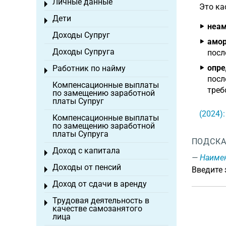
Личные данные
Toggle menu
Это ка
Дети
Toggle menu
неам
Доходы Супруг
амор
Доходы Супруга
посл
опре
Работник по найму
Toggle menu
посл
Компенсационные выплаты
треб
по замещению заработной
платы Супруг
(2024)
Компенсационные выплаты
по замещению заработной
платы Супруга
ПОДСКА
Доход с капитала
Toggle menu
Наиме
Доходы от пенсий
Введите
Toggle menu
Доход от сдачи в аренду
Toggle menu
Трудовая деятельность в
Toggle menu
качестве самозанятого
лица