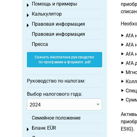
Помощь и примеры
приобр
Toggle menu
списан
Калькулятор
Toggle menu
Необхо
Правовая информация
Toggle menu
Правовая информация
AfA 
Пресса
AfA 
AfA 
Скачать бесплатное руководство
по программе в формате .pdf
AfA 
Мгно
Руководство по налогам:
Колл
Спец
Выбор налогового года:
Сумм
Активы
Семейное положение
приобр
Бланк EÜR
EStG).
Toggle menu