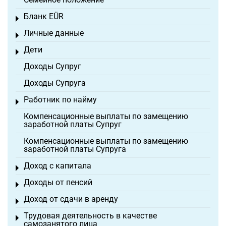
Бланк EÜR
Toggle menu
Личные данные
Toggle menu
Дети
Toggle menu
Доходы Супруг
Доходы Супруга
Работник по найму
Toggle menu
Компенсационные выплаты по замещению
заработной платы Супруг
Компенсационные выплаты по замещению
заработной платы Супруга
Доход с капитала
Toggle menu
Доходы от пенсий
Toggle menu
Доход от сдачи в аренду
Toggle menu
Трудовая деятельность в качестве
Toggle menu
самозанятого лица