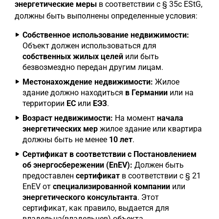
энергетические меры
в соответствии с § 35c EStG,
должны быть выполнены определенные условия:
Собственное использование недвижимости:
Объект должен использоваться для
собственных жилых целей
или быть
безвозмездно передан другим лицам.
Местонахождение недвижимости:
Жилое
здание должно находиться
в Германии
или на
территории
ЕС
или
ЕЭЗ
.
Возраст недвижимости:
На момент
начала
энергетических мер
жилое здание или квартира
должны быть не менее
10 лет
.
Сертификат в соответствии с Постановлением
об энергосбережении (EnEV):
Должен быть
предоставлен
сертификат
в соответствии с § 21
EnEV от
специализированной компании
или
энергетического консультанта
. Этот
сертификат, как правило, выдается для
владельца(владельцев) объекта.