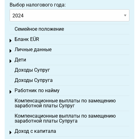
Выбор налогового года:
Семейное положение
Бланк EÜR
Toggle menu
Личные данные
Toggle menu
Дети
Toggle menu
Доходы Супруг
Доходы Супруга
Работник по найму
Toggle menu
Компенсационные выплаты по замещению
заработной платы Супруг
Компенсационные выплаты по замещению
заработной платы Супруга
Доход с капитала
Toggle menu