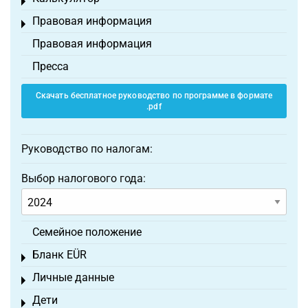
Toggle menu
Правовая информация
Toggle menu
Правовая информация
Пресса
Скачать бесплатное руководство по программе в формате
.pdf
Руководство по налогам:
Выбор налогового года:
Семейное положение
Бланк EÜR
Toggle menu
Личные данные
Toggle menu
Дети
Toggle menu