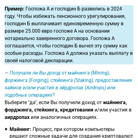
Пример:
Госпожа А и господин Б развелись в 2024
году. Чтобы избежать пенсионного урегулирования,
господин Б выплачивает единовременную сумму в
размере 25.000 евро госпоже А на основании
нотариально заверенного договора. Госпожа А
соглашается, чтобы господин Б вычел эту сумму как
особые расходы. Госпожа А должна указать выплату в
своей налоговой декларации.
Получали ли Вы доход от майнинга (Mining),
форжинга (Forging), стейкинга (Staking), предоставления
займов и/или участия в эйрдропах (Airdrops) или
подобных операциях?
Выберите "да", если Вы получили доход от
майнинга,
форджинга, стейкинга, кредитования
и/или участия в
аирдропах
или аналогичных операциях.
Майнинг:
Процесс, при котором компьютеры
решают сложные задачи для создания криптовалют