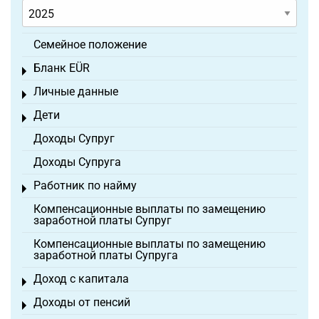
Семейное положение
Бланк EÜR
Toggle menu
Личные данные
Toggle menu
Дети
Toggle menu
Доходы Супруг
Доходы Супруга
Работник по найму
Toggle menu
Компенсационные выплаты по замещению
заработной платы Супруг
Компенсационные выплаты по замещению
заработной платы Супруга
Доход с капитала
Toggle menu
Доходы от пенсий
Toggle menu