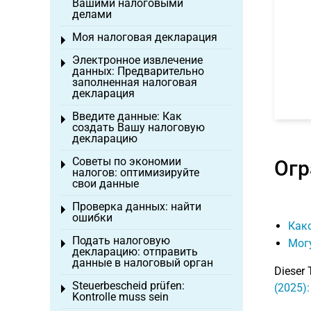
Вашими налоговыми
делами
Моя налоговая декларация
Toggle menu
Электронное извлечение
Toggle menu
данных: Предварительно
заполненная налоговая
декларация
Введите данные: Как
Toggle menu
создать Вашу налоговую
декларацию
Советы по экономии
Огр
Toggle menu
налогов: оптимизируйте
свои данные
Проверка данных: найти
Toggle menu
ошибки
Как
Подать налоговую
Мог
Toggle menu
декларацию: отправить
данные в налоговый орган
Dieser 
Steuerbescheid prüfen:
(2025)
Toggle menu
Kontrolle muss sein