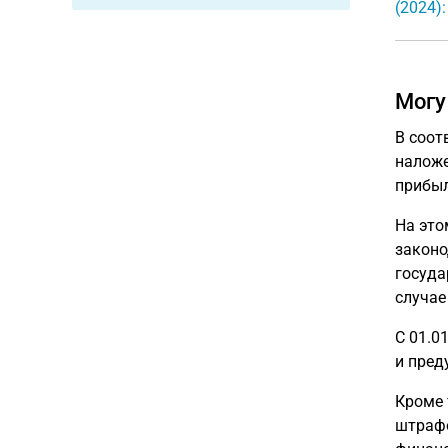
(2024)
Могу
В соот
наложе
прибыль
На это
законо
госуда
случае
С 01.0
и пред
Кроме 
штрафо