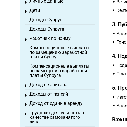
Личные данные
Реги
Toggle menu
Дети
Кейт
Toggle menu
Доходы Супруг
3. Пу
Доходы Супруга
Расх
Работник по найму
Toggle menu
Гоно
Компенсационные выплаты
по замещению заработной
4. По
платы Супруг
Пода
Компенсационные выплаты
по замещению заработной
Приг
платы Супруга
Доход с капитала
Toggle menu
5. Пр
Доходы от пенсий
Toggle menu
Изго
Доход от сдачи в аренду
Toggle menu
Расх
Трудовая деятельность в
Toggle menu
качестве самозанятого
Важн
лица