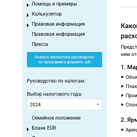
Помощь и примеры
Toggle menu
Калькулятор
Toggle menu
Правовая информация
Како
Toggle menu
Правовая информация
расх
Пресса
Предст
ним от
Скачать бесплатное руководство
по программе в формате .pdf
1. Ма
Объя
Руководство по налогам:
Плак
Выбор налогового года:
Прои
Спон
Семейное положение
2. Яр
Бланк EÜR
Toggle menu
Арен