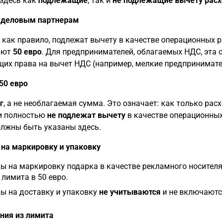
здесь как
подлежащие
, так и
не подлежащие вычету рас
 деловым партнерам
 как правило, подлежат вычету в качестве операционных ра
ают
50 евро
. Для предпринимателей, облагаемых НДС, эта
их права на вычет НДС (например, мелкие предприниматели
50 евро
г
, а не необлагаемая сумма. Это означает: как только ра
ни полностью
не подлежат вычету
в качестве операционных
лжны быть указаны здесь.
на маркировку и упаковку
ы на маркировку подарка в качестве рекламного носителя
 лимита в 50 евро.
ы на доставку и упаковку
не учитываются
и не включаютс
ния из лимита