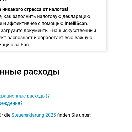
 никакого стресса от налогов!
е, как заполнить налоговую декларацию
е и эффективнее с помощью
IntelliScan
.
 загрузите документы - наш искусственный
ект распознает и обработает всю важную
ацию за Вас.
онные расходы
ерационные расходы)?
реждения?
ür die
Steuererklärung 2025
finden Sie unter: