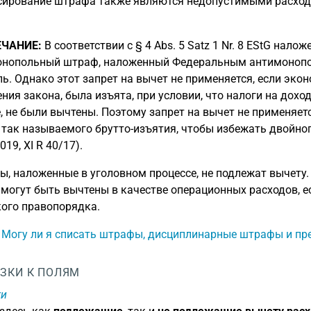
ирование штрафа также являются недопустимыми расхода
ЧАНИЕ:
В соответствии с § 4 Abs. 5 Satz 1 Nr. 8 EStG нал
нопольный штраф, наложенный Федеральным антимонопо
ь. Однако этот запрет на вычет не применяется, если экон
ния закона, была изъята, при условии, что налоги на дох
, не были вычтены. Поэтому запрет на вычет не применяет
 так называемого брутто-изъятия, чтобы избежать двойно
019, XI R 40/17).
, наложенные в уголовном процессе, не подлежат вычет
 могут быть вычтены в качестве операционных расходов, 
ого правопорядка.
: Могу ли я списать штрафы, дисциплинарные штрафы и п
ЗКИ К ПОЛЯМ
ки