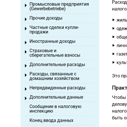
Расход
Промысловые предприятия
Toggle menu
(Gewerbebetriebe)
налого
Прочие доходы
Toggle menu
жиль
Частные сделки купли-
одеж
Toggle menu
продажи
обще
Иностранные доходы
Toggle menu
личн
Страховые и
Toggle menu
газе
сберегательные взносы
куль
Дополнительные расходы
Toggle menu
Расходы, связанные с
Toggle menu
Это пр
домашним хозяйством
Практ
Непредвиденные расходы
Toggle menu
Дополнительные данные
Чтобы 
Toggle menu
делову
Сообщение в налоговую
инспекцию
налого
быть о
Конец ввода данных