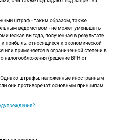
ми, они также подпадают под запрет на
оженный штраф - таким образом, также
льным ведомством - не может уменьшать
омическая выгода, полученная в результате
од и прибыль, относящиеся к экономической
ся или применяется в ограниченной степени в
го налогообложения (решение BFH от
у. Однако штрафы, наложенные иностранным
если они противоречат основным принципам
редупреждения?