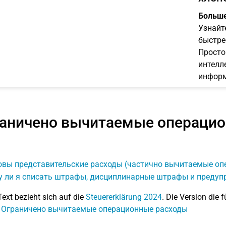
Больше
Узнайт
быстре
Просто
интелл
информ
аничено вычитаемые операци
овы представительские расходы (частично вычитаемые оп
у ли я списать штрафы, дисциплинарные штрафы и предуп
Text bezieht sich auf die
Steuererklärung 2024
. Die Version die f
: Ограничено вычитаемые операционные расходы