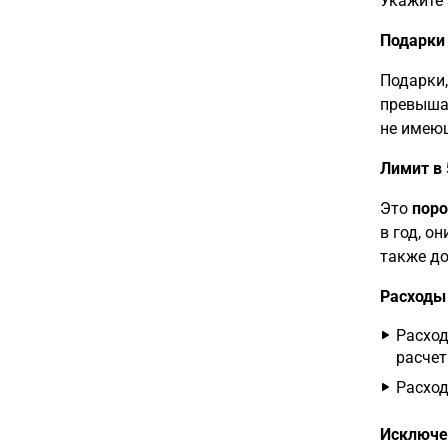
Укажите 
Подарки
Подарки,
превыш
не имеющ
Лимит в 
Это
поро
в год, о
также до
Расходы 
Расход
расчет
Расход
Исключе