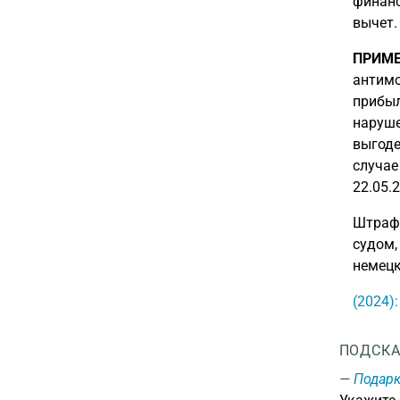
финанс
вычет.
ПРИМЕ
антимо
прибыл
наруше
выгоде
случае
22.05.2
Штрафы
судом,
немецк
(2024)
ПОДСКА
Подар