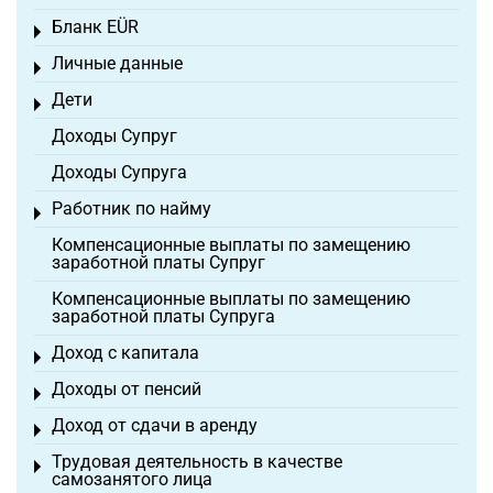
Бланк EÜR
Toggle menu
Личные данные
Toggle menu
Дети
Toggle menu
Доходы Супруг
Доходы Супруга
Работник по найму
Toggle menu
Компенсационные выплаты по замещению
заработной платы Супруг
Компенсационные выплаты по замещению
заработной платы Супруга
Доход с капитала
Toggle menu
Доходы от пенсий
Toggle menu
Доход от сдачи в аренду
Toggle menu
Трудовая деятельность в качестве
Toggle menu
самозанятого лица