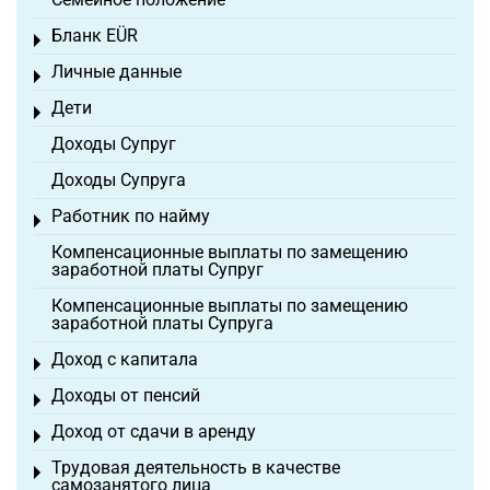
Бланк EÜR
Toggle menu
Личные данные
Toggle menu
Дети
Toggle menu
Доходы Супруг
Доходы Супруга
Работник по найму
Toggle menu
Компенсационные выплаты по замещению
заработной платы Супруг
Компенсационные выплаты по замещению
заработной платы Супруга
Доход с капитала
Toggle menu
Доходы от пенсий
Toggle menu
Доход от сдачи в аренду
Toggle menu
Трудовая деятельность в качестве
Toggle menu
самозанятого лица