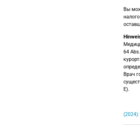
Вы мож
налого
оставш
Hinwei
Медици
64 Abs
курорт
опреде
Врач г
сущест
E).
(2024)