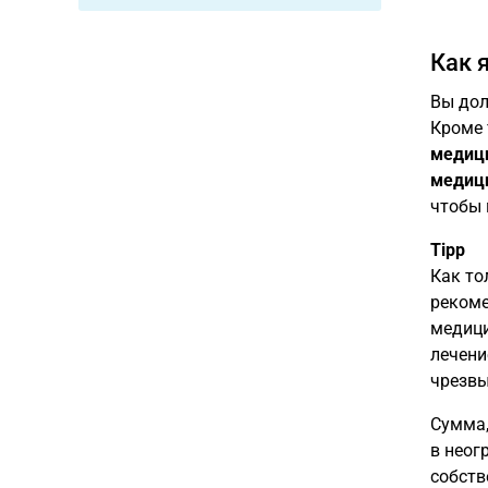
Как 
Вы до
Кроме 
медиц
медиц
чтобы 
Tipp
Как то
рекоме
медици
лечени
чрезвы
Сумма
в неог
собств