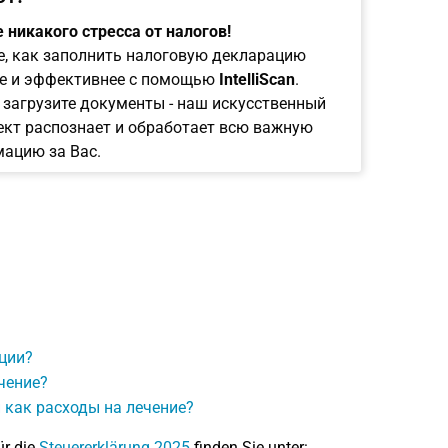
 никакого стресса от налогов!
е, как заполнить налоговую декларацию
е и эффективнее с помощью
IntelliScan
.
 загрузите документы - наш искусственный
ект распознает и обработает всю важную
ацию за Вас.
ции?
чение?
 как расходы на лечение?
ür die
Steuererklärung 2025
finden Sie unter: