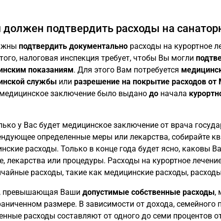
я должен подтвердить расходы на санатор
лжны
подтвердить документально
расходы на курортное л
того, налоговая инспекция требует, чтобы Вы могли
подтве
инским показаниям
. Для этого Вам потребуется
медицинс
инской службы
или
разрешение на покрытие расходов от
медицинское заключение было выдано
до
начала
курортн
лько у Вас будет медицинское заключение от врача госуд
ндующее определенные меры или лекарства, собирайте кв
нские расходы. Только в конце года будет ясно, каковы В
е, лекарства или процедуры. Расходы на курортное лечени
чайные расходы, такие как медицинские расходы, расходы
, превышающая Ваши
допустимые собственные расходы
,
раниченном размере. В зависимости от дохода, семейного
енные расходы составляют от одного до семи процентов о