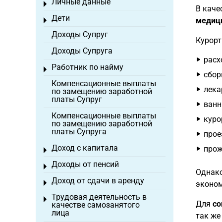
Личные данные
Toggle menu
В каче
Дети
медици
Toggle menu
Доходы Супруг
Курорт
Доходы Супруга
расх
Работник по найму
Toggle menu
сбор
Компенсационные выплаты
лека
по замещению заработной
платы Супруг
ванн
Компенсационные выплаты
куро
по замещению заработной
платы Супруга
прое
Доход с капитала
прож
Toggle menu
Доходы от пенсий
Toggle menu
Однако
Доход от сдачи в аренду
Toggle menu
эконом
Трудовая деятельность в
Toggle menu
Для
со
качестве самозанятого
лица
так же