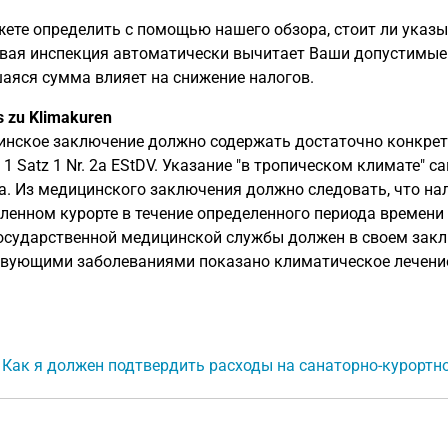
ете определить с помощью нашего обзора, стоит ли указы
вая инспекция автоматически вычитает Ваши допустимые 
аяся сумма влияет на снижение налогов.
s zu Klimakuren
нское заключение должно содержать достаточно конкретн
. 1 Satz 1 Nr. 2a EStDV. Указание "в тропическом климате" 
а. Из медицинского заключения должно следовать, что на
ленном курорте в течение определенного периода времен
осударственной медицинской службы должен в своем заклю
вующими заболеваниями показано климатическое лечение (FG
: Как я должен подтвердить расходы на санаторно-курортн