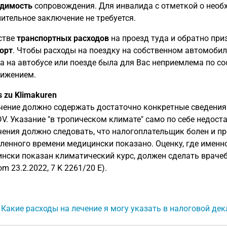
одимость
сопровождения. Для инвалида с отметкой о необ
ительное заключение не требуется.
стве
транспортных расходов
на проезд туда и обратно пр
орт
. Чтобы расходы на поездку на собственном автомобил
а на автобусе или поезде была для Вас неприемлема по со
ижением.
s zu Klimakuren
ение должно содержать достаточно конкретные сведения о к
DV. Указание "в тропическом климате" само по себе недост
ения должно следовать, что налогоплательщик болен и пр
ленного времени медицински показано. Оценку, где имен
нски показан климатический курс, должен сделать врачеб
vom 23.2.2022, 7 K 2261/20 E).
: Какие расходы на лечение я могу указать в налоговой де