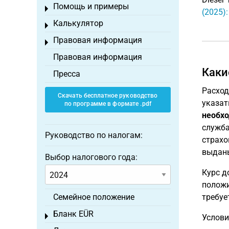
Помощь и примеры
Toggle menu
(2025)
Калькулятор
Toggle menu
Правовая информация
Toggle menu
Правовая информация
Каки
Пресса
Расход
Скачать бесплатное руководство
указат
по программе в формате .pdf
необх
служба
Руководство по налогам:
страхо
выданы
Выбор налогового года:
Курс д
положи
Семейное положение
требуе
Бланк EÜR
Toggle menu
Услови