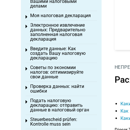
Вашими налоговыми
делами
Моя налоговая декларация
Toggle menu
Электронное извлечение
Toggle menu
данных: Предварительно
заполненная налоговая
декларация
Введите данные: Как
Toggle menu
создать Вашу налоговую
декларацию
НЕПР
Советы по экономии
Toggle menu
налогов: оптимизируйте
свои данные
Рас
Проверка данных: найти
Toggle menu
ошибки
Подать налоговую
Toggle menu
Каки
декларацию: отправить
данные в налоговый орган
Как 
Каки
Steuerbescheid prüfen:
Toggle menu
Kontrolle muss sein
Dieser 