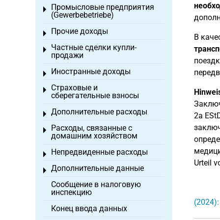
необх
Промысловые предприятия
Toggle menu
(Gewerbebetriebe)
дополн
Прочие доходы
Toggle menu
В каче
Частные сделки купли-
трансп
Toggle menu
продажи
поездк
Иностранные доходы
передв
Toggle menu
Страховые и
Toggle menu
Hinwei
сберегательные взносы
Заключ
Дополнительные расходы
Toggle menu
2a ESt
заключ
Расходы, связанные с
Toggle menu
домашним хозяйством
опреде
медици
Непредвиденные расходы
Toggle menu
Urteil 
Дополнительные данные
Toggle menu
Сообщение в налоговую
инспекцию
(2024)
Конец ввода данных