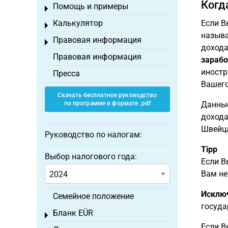
Когд
Помощь и примеры
Toggle menu
Калькулятор
Если В
Toggle menu
называ
Правовая информация
Toggle menu
дохода
Правовая информация
зарабо
иностр
Пресса
Вашего
Скачать бесплатное руководство
по программе в формате .pdf
Данные
дохода
Швейца
Руководство по налогам:
Tipp
Выбор налогового года:
Если В
Вам не
Исклю
Семейное положение
госуда
Бланк EÜR
Toggle menu
Если В