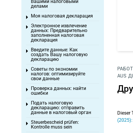
Вашими налоговыми
делами
Моя налоговая декларация
Toggle menu
Электронное извлечение
Toggle menu
данных: Предварительно
заполненная налоговая
декларация
Введите данные: Как
Toggle menu
создать Вашу налоговую
декларацию
РАБОТ
Советы по экономии
Toggle menu
налогов: оптимизируйте
AUS
Д
свои данные
Дру
Проверка данных: найти
Toggle menu
ошибки
Подать налоговую
Toggle menu
декларацию: отправить
данные в налоговый орган
Dieser 
(2025)
Steuerbescheid prüfen:
Toggle menu
Kontrolle muss sein