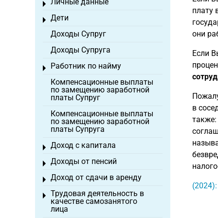
Личные данные
Toggle menu
плату 
Дети
Toggle menu
госуда
Доходы Супруг
они ра
Доходы Супруга
Если В
процен
Работник по найму
Toggle menu
сотруд
Компенсационные выплаты
по замещению заработной
Пожалу
платы Супруг
в сосе
Компенсационные выплаты
также
по замещению заработной
платы Супруга
соглаш
называ
Доход с капитала
Toggle menu
безвре
Доходы от пенсий
Toggle menu
налого
Доход от сдачи в аренду
Toggle menu
(2024)
Трудовая деятельность в
Toggle menu
качестве самозанятого
лица