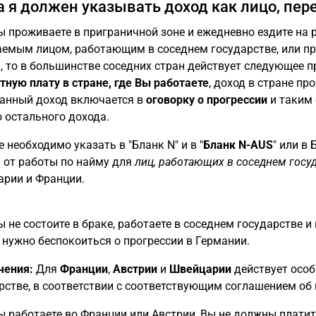
а я должен указывать доход как лицо, пе
ы проживаете в приграничной зоне и ежедневно ездите на 
емым лицом, работающим в соседнем государстве, или пр
, то в большинстве соседних стран действует следующее 
тную плату в стране, где Вы работаете
, доход в стране п
анный доход включается в
оговорку о прогрессии
и таким 
 остального дохода.
 необходимо указать в "Бланк N" и в "
Бланк N-AUS
" или в
 от работы по найму для
лиц, работающих в соседнем госуд
рии и Франции.
ы не состоите в браке, работаете в соседнем государстве и
 нужно беспокоиться о прогрессии в Германии.
чения:
Для
Франции
,
Австрии
и
Швейцарии
действует особ
рстве, в соответствии с соответствующим соглашением об
ы работаете во Франции или Австрии, Вы не должны плати