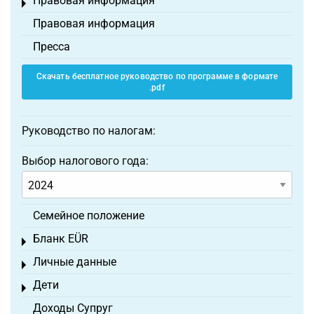
Правовая информация
Toggle menu
Правовая информация
Пресса
Скачать бесплатное руководство по программе в формате
.pdf
Руководство по налогам:
Выбор налогового года:
Семейное положение
Бланк EÜR
Toggle menu
Личные данные
Toggle menu
Дети
Toggle menu
Доходы Супруг