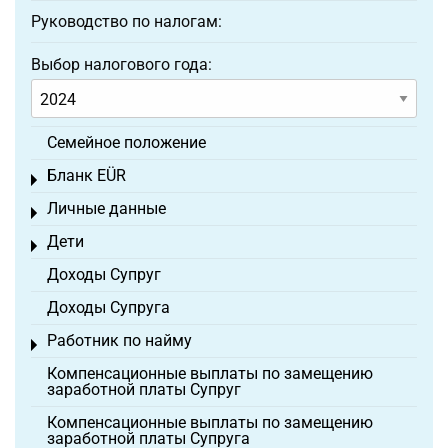
Руководство по налогам:
Выбор налогового года:
Семейное положение
Бланк EÜR
Toggle menu
Личные данные
Toggle menu
Дети
Toggle menu
Доходы Супруг
Доходы Супруга
Работник по найму
Toggle menu
Компенсационные выплаты по замещению
заработной платы Супруг
Компенсационные выплаты по замещению
заработной платы Супруга