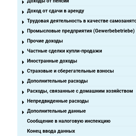
Доходы от пенсий
Toggle menu
Доход от сдачи в аренду
Toggle menu
Трудовая деятельность в качестве самозанят
Toggle menu
Промысловые предприятия (Gewerbebetriebe)
Toggle menu
Прочие доходы
Toggle menu
Частные сделки купли-продажи
Toggle menu
Иностранные доходы
Toggle menu
Страховые и сберегательные взносы
Toggle menu
Дополнительные расходы
Toggle menu
Расходы, связанные с домашним хозяйством
Toggle menu
Непредвиденные расходы
Toggle menu
Дополнительные данные
Toggle menu
Сообщение в налоговую инспекцию
Конец ввода данных