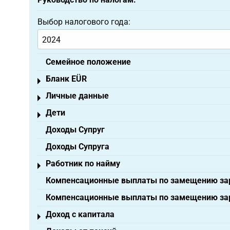
Выбор налогового года:
Семейное положение
Бланк EÜR
Toggle menu
Личные данные
Toggle menu
Дети
Toggle menu
Доходы Супруг
Доходы Супруга
Работник по найму
Toggle menu
Компенсационные выплаты по замещению зар
Компенсационные выплаты по замещению зар
Доход с капитала
Toggle menu