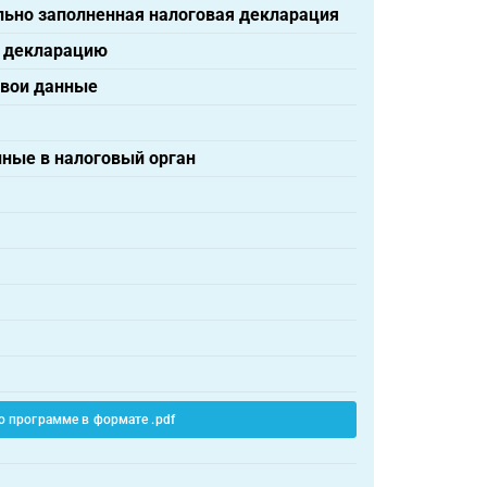
льно заполненная налоговая декларация
ю декларацию
свои данные
нные в налоговый орган
о программе в формате .pdf