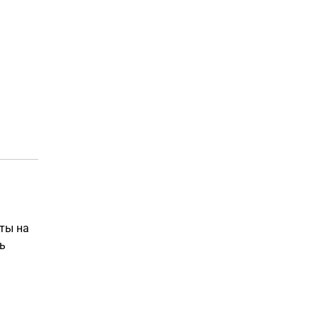
аты на
ь