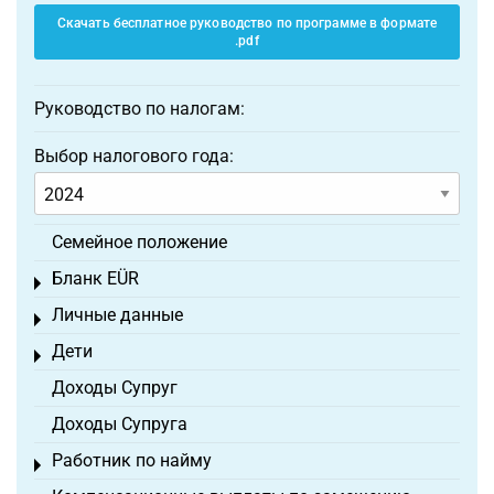
Скачать бесплатное руководство по программе в формате
.pdf
Руководство по налогам:
Выбор налогового года:
Семейное положение
Бланк EÜR
Toggle menu
Личные данные
Toggle menu
Дети
Toggle menu
Доходы Супруг
Доходы Супруга
Работник по найму
Toggle menu