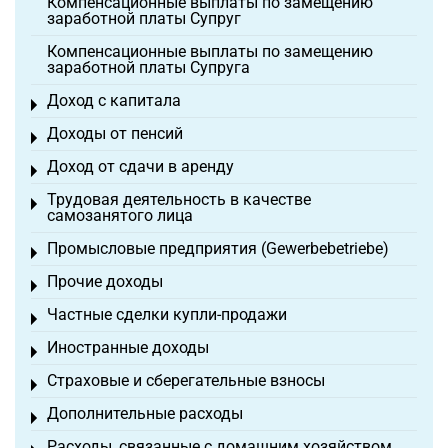
Компенсационные выплаты по замещению
заработной платы Супруг
Компенсационные выплаты по замещению
заработной платы Супруга
Доход с капитала
Toggle menu
Доходы от пенсий
Toggle menu
Доход от сдачи в аренду
Toggle menu
Трудовая деятельность в качестве
Toggle menu
самозанятого лица
Промысловые предприятия (Gewerbebetriebe)
Toggle menu
Прочие доходы
Toggle menu
Частные сделки купли-продажи
Toggle menu
Иностранные доходы
Toggle menu
Страховые и сберегательные взносы
Toggle menu
Дополнительные расходы
Toggle menu
Расходы, связанные с домашним хозяйством