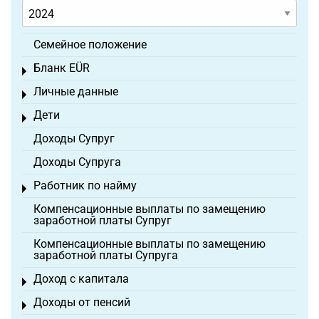
Семейное положение
Бланк EÜR
Toggle menu
Личные данные
Toggle menu
Дети
Toggle menu
Доходы Супруг
Доходы Супруга
Работник по найму
Toggle menu
Компенсационные выплаты по замещению
заработной платы Супруг
Компенсационные выплаты по замещению
заработной платы Супруга
Доход с капитала
Toggle menu
Доходы от пенсий
Toggle menu