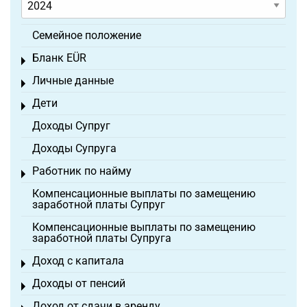
Семейное положение
Бланк EÜR
Toggle menu
Личные данные
Toggle menu
Дети
Toggle menu
Доходы Супруг
Доходы Супруга
Работник по найму
Toggle menu
Компенсационные выплаты по замещению
заработной платы Супруг
Компенсационные выплаты по замещению
заработной платы Супруга
Доход с капитала
Toggle menu
Доходы от пенсий
Toggle menu
Доход от сдачи в аренду