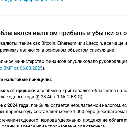
облагаются налогом прибыль и убытки от 
валюты, такие как Bitcoin, Ethereum или Litecoin, все чаще
прежнему являются в основном объектом спекуляции.
льное министерство финансов опубликовало руководящи
о BMF от 06.03.2025
).
е налоговые принципы:
ыль от продажи
или обмена криптовалют облагается нало
лее одного года (§ 23 Abs. 1 Nr. 2 EStG).
е с 2024 года:
прибыль остается необлагаемой налогом, ес
лендарном году составляет менее 1.000 евро (необлагаема
стечении годового периода удержания продажа
не облагае
 сданы в аренду или использованы для стекинга.