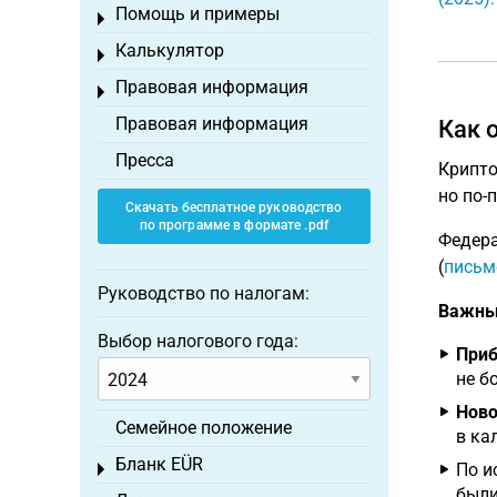
Помощь и примеры
Toggle menu
Калькулятор
Toggle menu
Правовая информация
Toggle menu
Правовая информация
Как 
Пресса
Крипто
но по-
Скачать бесплатное руководство
по программе в формате .pdf
Федера
(
письм
Руководство по налогам:
Важны
Выбор налогового года:
Приб
не бо
Ново
Семейное положение
в ка
Бланк EÜR
По и
Toggle menu
были