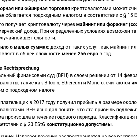
орная или обширная торговля
криптовалютами может счит
ае облагается подоходным налогом в соответствии с § 15 E
кто получает криптовалюту через
майнинг или форжинг (со
ерческий доход. При определенных условиях возможен такж
случайной деятельности.
ило о малых суммах
: доход от таких услуг, как майнинг ил
авляет в общей сложности
менее 256 евро
в год.
le Rechtsprechung
льный финансовый суд (BFH) в своем решении от 14 февраля
валюты, такие как Bitcoin, Ethereum и Monero, считаются
и
м о подоходном налоге.
плательщик в 2017 году получил прибыль в размере около 
валютами. BFH ясно дал понять, что эта прибыль подлеж
а произошла в течение годового периода. Классификация
ветствии с § 23 EStG
конституционно допустимы
.
чание:
Налогообложение распространяется на все распрос