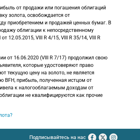
рибыль от продажи или погашения облигаций
вку золота, освобождается от
ду приобретением и продажей ценных бумаг. В
продажу облигации к непосредственному
.05.2015, VIII R 4/15, VIII R 35/14, VIII R
 от 16.06.2020 (VIII R 7/17) продолжил свою
дъявителя, которые удостоверяют право
ют текущую цену на золото, не является
ю BFH, прибыль, полученная истцом от
 привела к налогооблагаемым доходам от
ку облигации не квалифицируются как прочие
лота?
Подписывайтесь на нас
Facebook
X
Instagram