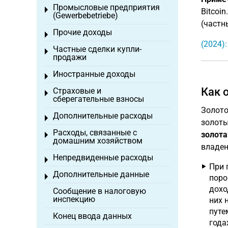
Промысловые предприятия
Toggle menu
Bitcoi
(Gewerbebetriebe)
(частн
Прочие доходы
Toggle menu
(2024)
Частные сделки купли-
Toggle menu
продажи
Иностранные доходы
Toggle menu
Как 
Страховые и
Toggle menu
сберегательные взносы
Золото
Дополнительные расходы
Toggle menu
золоты
Расходы, связанные с
золота
Toggle menu
домашним хозяйством
владени
Непредвиденные расходы
Toggle menu
При 
Дополнительные данные
Toggle menu
поро
дохо
Сообщение в налоговую
инспекцию
них 
путе
Конец ввода данных
года