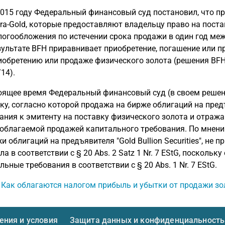
2015 году Федеральный финансовый суд постановил, что п
tra-Gold, которые предоставляют владельцу право на поста
логообложения по истечении срока продажи в один год меж
зультате BFH приравнивает приобретение, погашение или 
обретению или продаже физического золота (решения BFH от 12
14).
оящее время Федеральный финансовый суд (в своем решении
ку, согласно которой продажа на бирже облигаций на пре
ания к эмитенту на поставку физического золота и отража
облагаемой продажей капитального требования. По мнени
и облигаций на предъявителя "Gold Bullion Securities", не
ла в соответствии с § 20 Abs. 2 Satz 1 Nr. 7 EStG, посколь
льные требования в соответствии с § 20 Abs. 1 Nr. 7 EStG.
: Как облагаются налогом прибыль и убытки от продажи зо
ния и условия
Защита данных и конфиденциальность