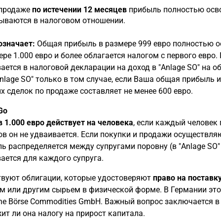
продаже
по истечении 12 месяцев
прибыль полностью осво
ываются в налоговом отношении.
означает:
Общая прибыль в размере 999 евро полностью о
ере 1.000 евро и более облагается налогом с первого евро
ается в налоговой декларации на доход в "Anlage SO" на 
Anlage SO" только в том случае, если Ваша общая прибыль 
х сделок по продаже составляет не менее 600 евро.
Go
в 1.000 евро действует на человека
, если каждый человек
ов он не удваивается. Если покупки и продажи осуществля
ь распределяется между супругами поровну (в "Anlage SO" 
ается для каждого супруга.
вуют облигации, которые удостоверяют
право на поставк
м или другим сырьем в физической форме. В Германии это,
he Börse Commodities GmbH. Важный вопрос заключается в 
ит ли она налогу на прирост капитала.