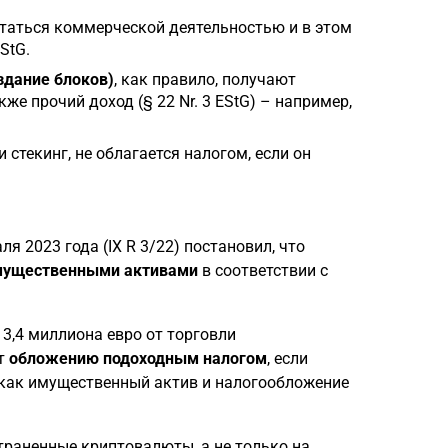
аться коммерческой деятельностью и в этом
StG.
здание блоков)
, как правило, получают
е прочий доход (§ 22 Nr. 3 EStG) – например,
и стекинг, не облагается налогом, если он
 2023 года (IX R 3/22) постановил, что
мущественными активами
в соответствии с
3,4 миллиона евро от торговли
ит
обложению подоходным налогом
, если
 как имущественный актив и налогообложение
траненные криптовалюты, а не только на