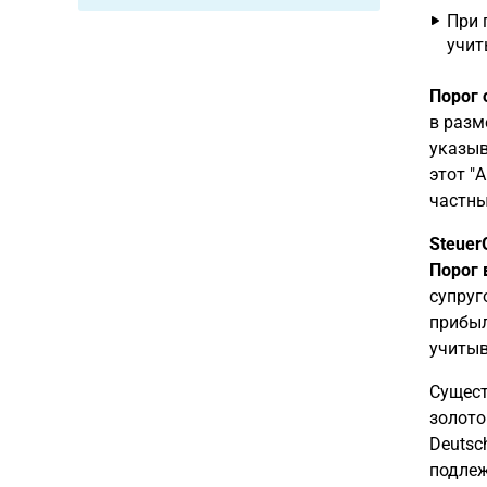
При 
учит
Порог 
в разм
указыв
этот "
частны
Steuer
Порог 
супруг
прибыл
учитыв
Сущест
золото
Deutsc
подлеж