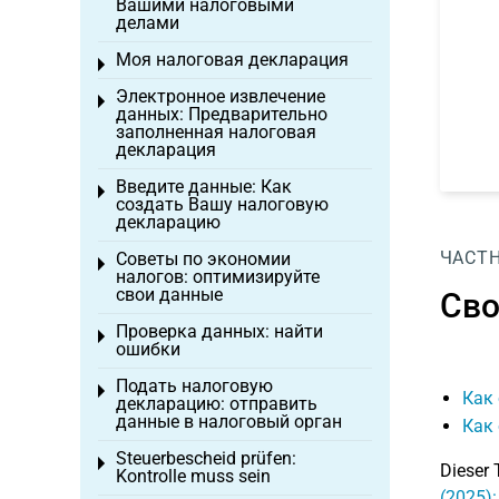
Вашими налоговыми
делами
Моя налоговая декларация
Toggle menu
Электронное извлечение
Toggle menu
данных: Предварительно
заполненная налоговая
декларация
Введите данные: Как
Toggle menu
создать Вашу налоговую
декларацию
ЧАСТ
Советы по экономии
Toggle menu
налогов: оптимизируйте
свои данные
Сво
Проверка данных: найти
Toggle menu
ошибки
Подать налоговую
Toggle menu
Как 
декларацию: отправить
данные в налоговый орган
Как
Steuerbescheid prüfen:
Toggle menu
Dieser 
Kontrolle muss sein
(2025)