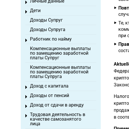
Личные данные
Toggle menu
Повт
Дети
Toggle menu
случ
Доходы Супруг
Те, 
комм
Доходы Супруга
при 
Работник по найму
Toggle menu
Прав
Компенсационные выплаты
сост
по замещению заработной
платы Супруг
Aktuel
Компенсационные выплаты
Федера
по замещению заработной
платы Супруга
крипто
Законо
Доход с капитала
Toggle menu
Доходы от пенсий
Налого
Toggle menu
крипто
Доход от сдачи в аренду
Toggle menu
продаж
Трудовая деятельность в
Toggle menu
в соот
качестве самозанятого
лица
Приме