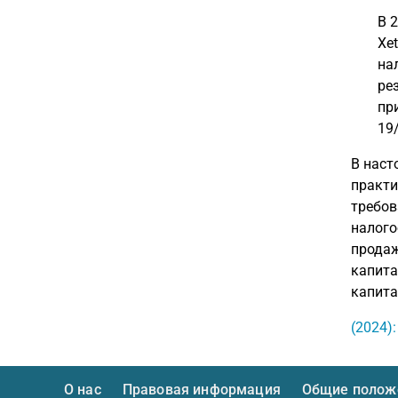
В 
Xe
на
ре
при
19/
В наст
практи
требов
налого
продаж
капита
капита
(2024)
О нас
Правовая информация
Общие положе