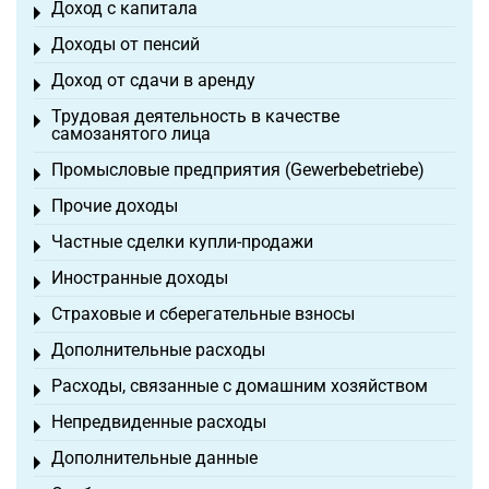
Доход с капитала
Toggle menu
Доходы от пенсий
Toggle menu
Доход от сдачи в аренду
Toggle menu
Трудовая деятельность в качестве
Toggle menu
самозанятого лица
Промысловые предприятия (Gewerbebetriebe)
Toggle menu
Прочие доходы
Toggle menu
Частные сделки купли-продажи
Toggle menu
Иностранные доходы
Toggle menu
Страховые и сберегательные взносы
Toggle menu
Дополнительные расходы
Toggle menu
Расходы, связанные с домашним хозяйством
Toggle menu
Непредвиденные расходы
Toggle menu
Дополнительные данные
Toggle menu