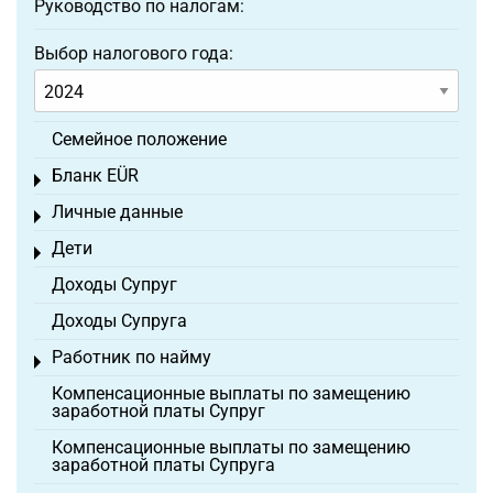
Руководство по налогам:
Выбор налогового года:
Семейное положение
Бланк EÜR
Toggle menu
Личные данные
Toggle menu
Дети
Toggle menu
Доходы Супруг
Доходы Супруга
Работник по найму
Toggle menu
Компенсационные выплаты по замещению
заработной платы Супруг
Компенсационные выплаты по замещению
заработной платы Супруга