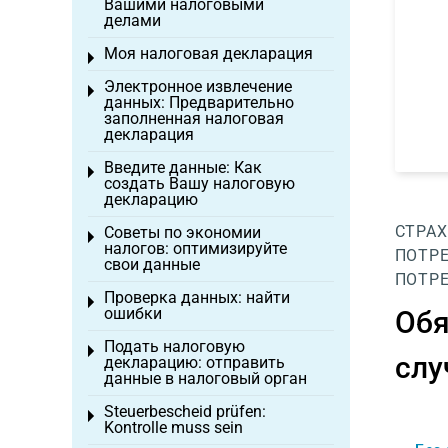
Вашими налоговыми
делами
Моя налоговая декларация
Toggle menu
Электронное извлечение
Toggle menu
данных: Предварительно
заполненная налоговая
декларация
Введите данные: Как
Toggle menu
создать Вашу налоговую
декларацию
СТРАХ
Советы по экономии
Toggle menu
налогов: оптимизируйте
ПОТРЕ
свои данные
ПОТРЕ
Проверка данных: найти
Toggle menu
ошибки
Обя
Подать налоговую
Toggle menu
слу
декларацию: отправить
данные в налоговый орган
Steuerbescheid prüfen:
Toggle menu
Kontrolle muss sein