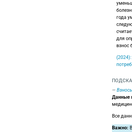
уменьш
болезн
года у
следую
считае
для оп
взнос 
(2024)
потреб
ПОДСКА
Взносы
Данные в
медицинс
Все данн
Важно:
В