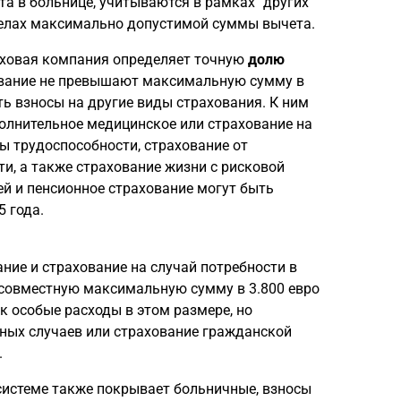
ата в больнице, учитываются в рамках "других
еделах максимально допустимой суммы вычета.
раховая компания определяет точную
долю
ование не превышают максимальную сумму в
ть взносы на другие виды страхования. К ним
полнительное медицинское или страхование на
ты трудоспособности, страхование от
и, а также страхование жизни с рисковой
й и пенсионное страхование могут быть
 года.
ание и страхование на случай потребности в
 совместную максимальную сумму в 3.800 евро
ак особые расходы в этом размере, но
тных случаев или страхование гражданской
.
системе также покрывает больничные, взносы