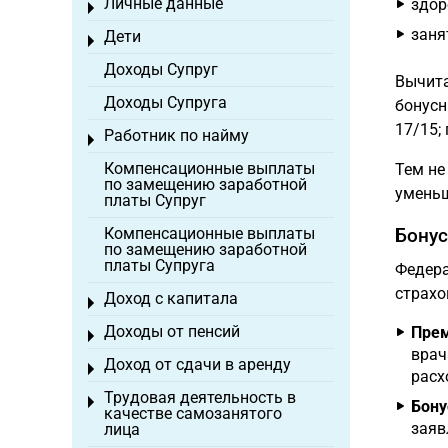
Личные данные
здор
Toggle menu
заня
Дети
Toggle menu
Доходы Супруг
Вычита
Доходы Супруга
бонусн
17/15;
Работник по найму
Toggle menu
Компенсационные выплаты
Тем не
по замещению заработной
уменьш
платы Супруг
Компенсационные выплаты
Бонус
по замещению заработной
платы Супруга
Федера
страхо
Доход с капитала
Toggle menu
Доходы от пенсий
Прем
Toggle menu
врач
Доход от сдачи в аренду
Toggle menu
расх
Трудовая деятельность в
Toggle menu
Бону
качестве самозанятого
заяв
лица