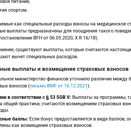
овое питание,
тия спортом.
емые как специальные расходы взносы на медицинское ст
ые выплаты предназначены для поощрения такого поведени
 постановление BFH от 06.05.2020, X R 16/18).
 менее, существуют выплаты, которые считаются настоящ
ают вычет специальных расходов.
ные выплаты и возмещение страховых взносов
льное министерство финансов уточнило различие между
вых взносов (
письмо BMF от 16.12.2021
):
ии в соответствии с § 53 SGB V:
Выплаты за программы, та
а общей практики, считаются возмещением страховых вз
оды.
сные баллы:
Если бонус предоставляется в виде баллов, 
лены как возмещение страховых взносов.