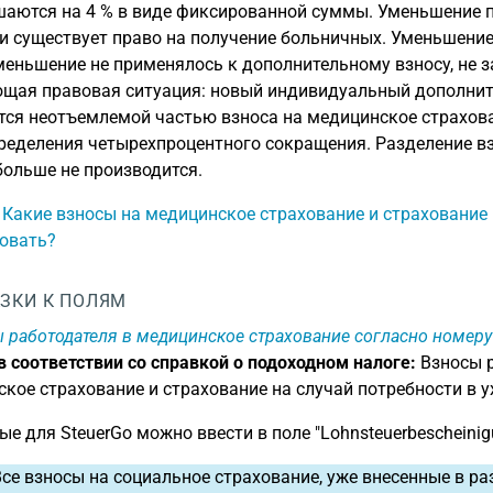
аются на 4 % в виде фиксированной суммы. Уменьшение пр
и существует право на получение больничных. Уменьшение
меньшение не применялось к дополнительному взносу, не з
щая правовая ситуация: новый индивидуальный дополните
тся неотъемлемой частью взноса на медицинское страхова
ределения четырехпроцентного сокращения. Разделение вз
больше не производится.
: Какие взносы на медицинское страхование и страхование 
овать?
ЗКИ К ПОЛЯМ
 работодателя в медицинское страхование согласно номеру
 соответствии со справкой о подоходном налоге:
Взносы р
кое страхование и страхование на случай потребности в у
ые для SteuerGo можно ввести в поле "Lohnsteuerbescheinig
се взносы на социальное страхование, уже внесенные в раз