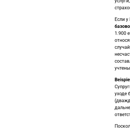
услуги
страхо
Если у
базово
1.900 
относя
случай
несчас
состав
учтены
Beispie
Супруг
уходе 
(дважд
дальне
ответс
Поскол