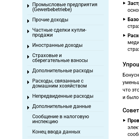
Заст
Промысловые предприятия
Toggle menu
(Gewerbebetriebe)
осно
Базо
Прочие доходы
Toggle menu
стра
Частные сделки купли-
Toggle menu
продажи
Расх
меди
Иностранные доходы
Toggle menu
стра
Страховые и
Toggle menu
сберегательные взносы
Упрощ
Дополнительные расходы
Toggle menu
Бонусн
Расходы, связанные с
уменьш
Toggle menu
домашним хозяйством
что эт
Непредвиденные расходы
и было
Toggle menu
Дополнительные данные
Toggle menu
Совет
Сообщение в налоговую
Пров
инспекцию
элек
Конец ввода данных
сооб