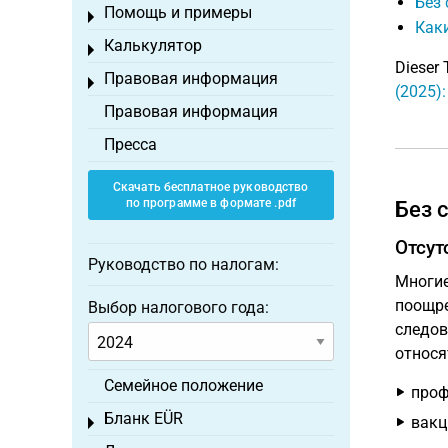
Без
Помощь и примеры
Toggle menu
Каки
Калькулятор
Toggle menu
Dieser 
Правовая информация
Toggle menu
(2025)
Правовая информация
Пресса
Скачать бесплатное руководство
по программе в формате .pdf
Без 
Отсут
Руководство по налогам:
Многие
поощре
Выбор налогового года:
следов
относя
Семейное положение
проф
Бланк EÜR
вакц
Toggle menu