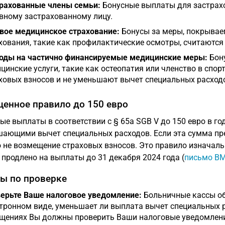
рахованные члены семьи:
Бонусные выплаты для застрах
вному застрахованному лицу.
вое медицинское страхование:
Бонусы за меры, покрывае
хования, такие как профилактические осмотры, считаются
оды на частично финансируемые медицинские меры:
Бону
цинские услуги, такие как остеопатия или членство в спо
ховых взносов и не уменьшают вычет специальных расход
енное правило до 150 евро
ые выплаты в соответствии с § 65a SGB V до 150 евро в го
ающими вычет специальных расходов. Если эта сумма пр
о не возмещение страховых взносов. Это правило изначаль
 продлено на выплаты до 31 декабря 2024 года (
письмо BM
ы по проверке
ерьте Ваше налоговое уведомление:
Больничные кассы об
тронном виде, уменьшает ли выплата вычет специальных 
щениях Вы должны проверить Ваши налоговые уведомлени