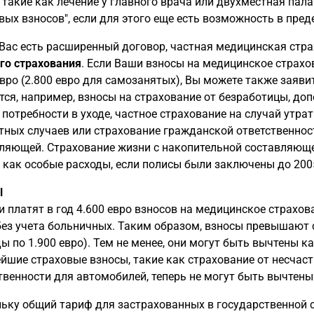
, такие как лечение у главного врача или двухместная пал
вых взносов", если для этого еще есть возможность в пр
 Вас есть расширенный договор, частная медицинская ст
го страхования
. Если Ваши взносы на медицинское страх
евро (2.800 евро для самозанятых), Вы можете также заяви
тся, например, взносы на страхование от безработицы, до
 потребности в уходе, частное страхование на случай утра
тных случаев или страхование гражданской ответственност
ляющей. Страхование жизни с накопительной составляюще
 как особые расходы, если полисы были заключены до 2005
l
и платят в год 4.600 евро взносов на медицинское страхов
без учета больничных. Таким образом, взносы превышают
ы по 1.900 евро). Тем не менее, они могут быть вычтены к
йшие страховые взносы, такие как страхование от несчас
твенности для автомобилей, теперь не могут быть вычтены
ьку общий тариф для застрахованных в государственной 