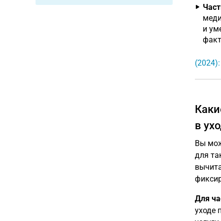
Част
меди
и ум
факт
(2024)
Каки
в ух
Вы мож
для та
вычита
фиксир
Для ча
уходе 