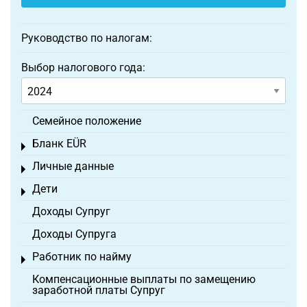
Руководство по налогам:
Выбор налогового года:
Семейное положение
Бланк EÜR
Toggle menu
Личные данные
Toggle menu
Дети
Toggle menu
Доходы Супруг
Доходы Супруга
Работник по найму
Toggle menu
Компенсационные выплаты по замещению
заработной платы Супруг