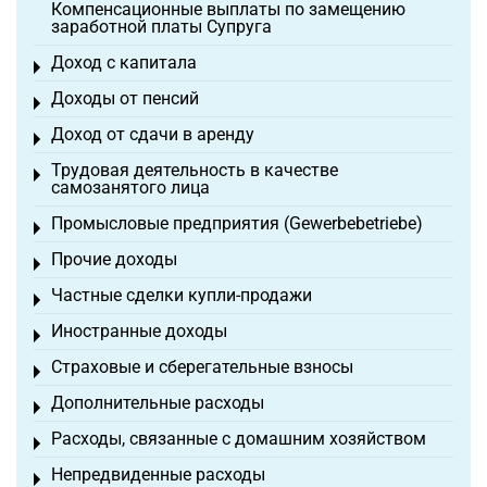
Компенсационные выплаты по замещению
заработной платы Супруга
Доход с капитала
Toggle menu
Доходы от пенсий
Toggle menu
Доход от сдачи в аренду
Toggle menu
Трудовая деятельность в качестве
Toggle menu
самозанятого лица
Промысловые предприятия (Gewerbebetriebe)
Toggle menu
Прочие доходы
Toggle menu
Частные сделки купли-продажи
Toggle menu
Иностранные доходы
Toggle menu
Страховые и сберегательные взносы
Toggle menu
Дополнительные расходы
Toggle menu
Расходы, связанные с домашним хозяйством
Toggle menu
Непредвиденные расходы
Toggle menu