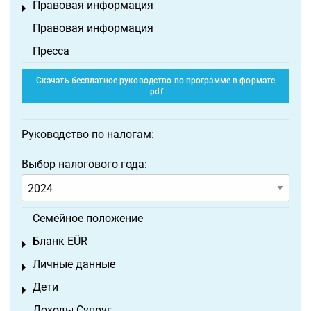
Правовая информация
Toggle menu
Правовая информация
Пресса
Скачать бесплатное руководство по программе в формате
.pdf
Руководство по налогам:
Выбор налогового года:
Семейное положение
Бланк EÜR
Toggle menu
Личные данные
Toggle menu
Дети
Toggle menu
Доходы Супруг