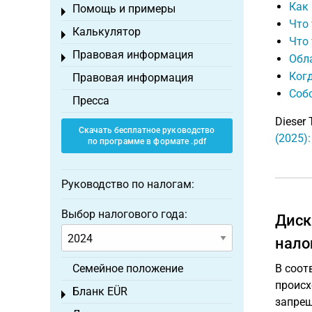
Как 
Помощь и примеры
Toggle menu
Что
Калькулятор
Toggle menu
Что
Правовая информация
Toggle menu
Обл
Когд
Правовая информация
Собс
Пресса
Dieser 
Скачать бесплатное руководство
(2025)
по программе в формате .pdf
Руководство по налогам:
Выбор налогового года:
Диск
нало
Семейное положение
В соот
происх
Бланк EÜR
Toggle menu
запрещ