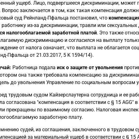
енный ущерб. Лицо, подвергшееся дискриминации, может 
. Вопрос заключается в том, как такая компенсация долж
овый суд Рейнланд-Пфальца постановил, что
компенсаци
 работнику из-за дискриминации, травли или сексуальных
ся налогооблагаемой заработной платой
. Это также отно
лагаемую дискриминацию и согласился на выплату только
ждение от налога означает, что выплата не облагается с
нд-Пфальца от 21.03.2017, 5 K 1594/14).
учай:
Работница подала
иск о защите от увольнения
против
котором она также требовала компенсацию за дискриминац
дель до увольнения Управление по социальным вопросам у
ред трудовым судом Кайзерслаутерна сотрудница и ее раб
ла согласована "компенсация в соответствии с § 15 AGG" в
ли прекращены по взаимному согласию. Налоговая инспек
логооблагаемую заработную плату.
 мнению судей, из соглашения, заключенного в трудовом су
мпенсацией за материальный ущерб в соответствии с § 15 