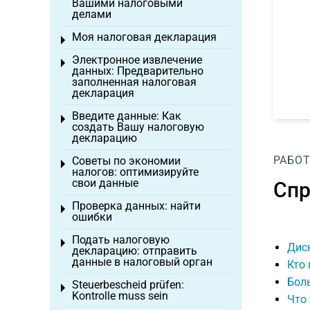
Вашими налоговыми
делами
Моя налоговая декларация
Toggle menu
Электронное извлечение
Toggle menu
данных: Предварительно
заполненная налоговая
декларация
Введите данные: Как
Toggle menu
создать Вашу налоговую
декларацию
РАБОТ
Советы по экономии
Toggle menu
налогов: оптимизируйте
свои данные
Спр
Проверка данных: найти
Toggle menu
ошибки
Подать налоговую
Toggle menu
Дис
декларацию: отправить
данные в налоговый орган
Кто
Бол
Steuerbescheid prüfen:
Toggle menu
Kontrolle muss sein
Что 