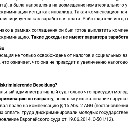
ата), а была направлена на возмещение нематериального ущ
скриминации истца как инвалида. Такая компенсационная 
алифицируется как заработная плата. Работодатель истца
нако в рамках соглашения он был готов выплатить компе
скриминацию.
Такие доходы не имеют характера заработн
Go
сация не только освобождена от налогов и социальных взн
, что означает, что она не приводит к увеличению налогов
diskriminierende Besoldung?
льный административный суд только что присудил мол
криминацию по возрасту
, поскольку их жалование наруша
вал право на компенсацию § 15 Abs. 2 AGG (постановления BV
а оплаты труда дискриминировали молодых государственн
новление Европейского суда от 19.06.2014, C-501/12).