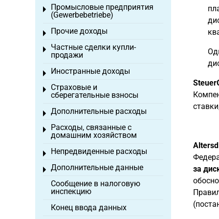
Промысловые предприятия
пл
Toggle menu
(Gewerbebetriebe)
ди
Прочие доходы
кв
Toggle menu
Частные сделки купли-
Toggle menu
Од
продажи
ди
Иностранные доходы
Toggle menu
Steuer
Страховые и
Toggle menu
Компен
сберегательные взносы
ставки
Дополнительные расходы
Toggle menu
Расходы, связанные с
Toggle menu
домашним хозяйством
Alters
Непредвиденные расходы
Toggle menu
Федера
Дополнительные данные
за дис
Toggle menu
обосно
Сообщение в налоговую
инспекцию
Правил
(поста
Конец ввода данных