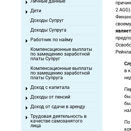
Личные данные
Toggle menu
причин
2 AGG)
Дети
Toggle menu
Финанс
Доходы Супруг
своему
Доходы Супруга
являет
предпо
Работник по найму
Toggle menu
Освобо
Компенсационные выплаты
Рейнла
по замещению заработной
платы Супруг
Сл
Компенсационные выплаты
в 
по замещению заработной
платы Супруга
не
Доход с капитала
Toggle menu
Пе
бы
Доходы от пенсий
Toggle menu
бы
Доход от сдачи в аренду
Toggle menu
на
Трудовая деятельность в
Toggle menu
качестве самозанятого
По
лица
ко