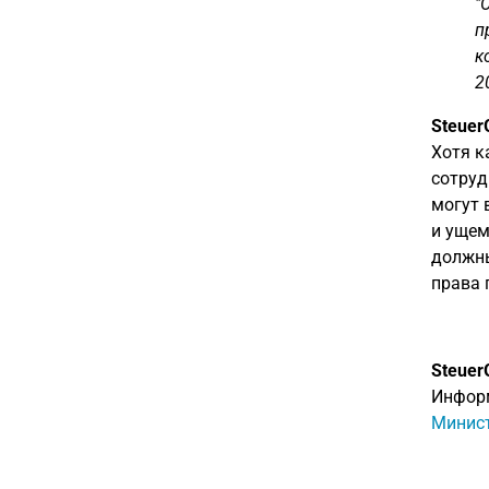
"
п
к
2
Steuer
Хотя к
сотруд
могут 
и ущем
должны
права 
Steuer
Информ
Минист