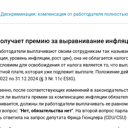
: Дискриминация: компенсация от работодателя полностью
получает премию за выравнивание инфля
аботодатели выплачивают своим сотрудникам так назыв
ция, уровень инфляции, рост цен), она не облагается нал
Условием для освобождения от налога является то, что вы
тной плате, которая уже подлежит выплате. Положение дей
022 по 31.12.2024 (§ 3 Nr. 11c EStG).
венно, после соответствующих изменений в законодательс
ся ли выплата премии за компенсацию инфляции обязатель
ивается, должны ли работодатели выплачивать ее равном
 вопрос: "
Нет, обязательства нет"
. На второй вопрос парл
ь ответила на запрос депутата Фрица Гюнцлера (CDU/CSU