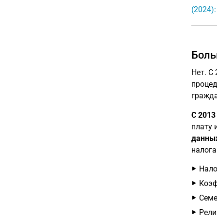
(2024)
Боль
Нет. С
процед
гражда
С 2013
плату 
данных
налога
Нало
Коэф
Семе
Рели