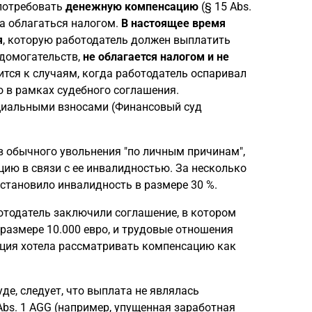
потребовать
денежную компенсацию
(§ 15 Abs.
на облагаться налогом.
В настоящее время
я
, которую работодатель должен выплатить
 домогательств,
не облагается налогом и не
сится к случаям, когда работодатель оспаривал
 в рамках судебного соглашения.
оциальными взносами (Финансовый суд
 обычного увольнения "по личным причинам",
ию в связи с ее инвалидностью. За несколько
становило инвалидность в размере 30 %.
отодатель заключили соглашение, в котором
 размере 10.000 евро, и трудовые отношения
ция хотела рассматривать компенсацию как
де, следует, что выплата не являлась
Abs. 1 AGG (например, упущенная заработная