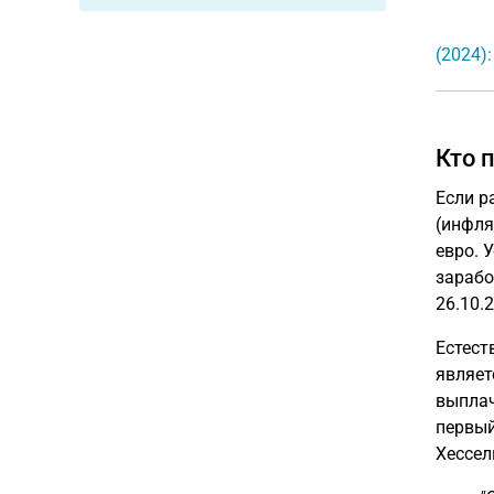
(2024)
Кто 
Если р
(инфля
евро. 
зарабо
26.10.2
Естест
являет
выплач
первый
Хессел