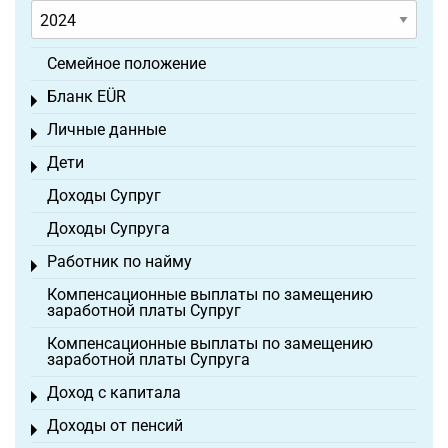
Семейное положение
Бланк EÜR
Toggle menu
Личные данные
Toggle menu
Дети
Toggle menu
Доходы Супруг
Доходы Супруга
Работник по найму
Toggle menu
Компенсационные выплаты по замещению
заработной платы Супруг
Компенсационные выплаты по замещению
заработной платы Супруга
Доход с капитала
Toggle menu
Доходы от пенсий
Toggle menu