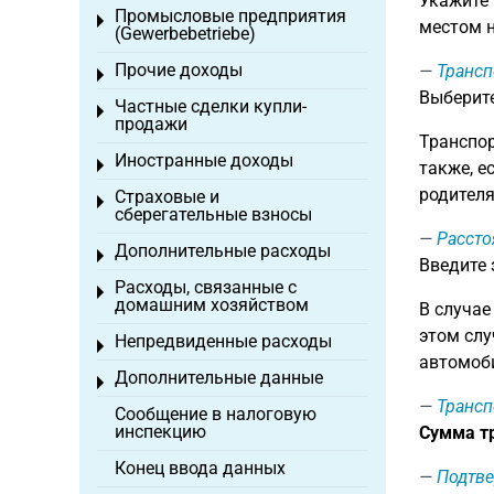
Укажите
Промысловые предприятия
Toggle menu
местом н
(Gewerbebetriebe)
Прочие доходы
Трансп
Toggle menu
Выберит
Частные сделки купли-
Toggle menu
продажи
Транспор
Иностранные доходы
Toggle menu
также, е
родителя
Страховые и
Toggle menu
сберегательные взносы
Рассто
Дополнительные расходы
Toggle menu
Введите
Расходы, связанные с
Toggle menu
домашним хозяйством
В случае
этом слу
Непредвиденные расходы
Toggle menu
автомоб
Дополнительные данные
Toggle menu
Трансп
Сообщение в налоговую
инспекцию
Сумма тр
Конец ввода данных
Подтве