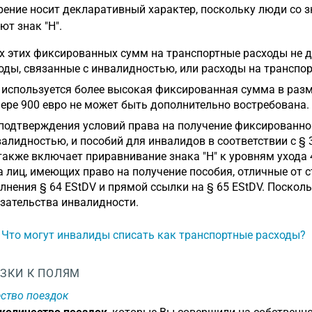
ение носит декларативный характер, поскольку люди со зна
ют знак "H".
х этих фиксированных сумм на транспортные расходы не 
оды, связанные с инвалидностью, или расходы на транспо
 используется более высокая фиксированная сумма в разм
ере 900 евро не может быть дополнительно востребована.
подтверждения условий права на получение фиксированно
валидностью, и пособий для инвалидов в соответствии с §
также включает приравнивание знака "H" к уровням ухода 
а лиц, имеющих право на получение пособия, отличные от 
лнения § 64 EStDV и прямой ссылки на § 65 EStDV. Поскол
зательства инвалидности.
: Что могут инвалиды списать как транспортные расходы?
ЗКИ К ПОЛЯМ
ство поездок