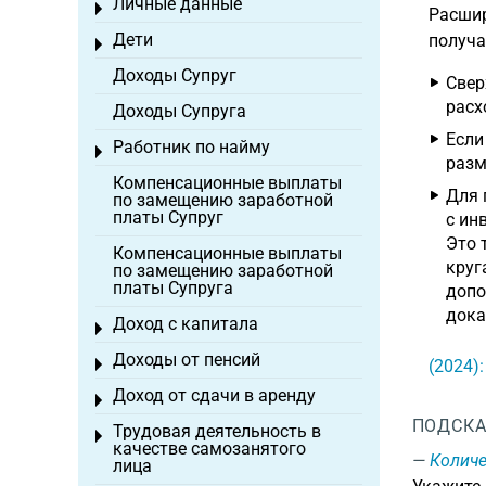
Личные данные
Toggle menu
Расшир
Дети
получа
Toggle menu
Доходы Супруг
Свер
расх
Доходы Супруга
Если
Работник по найму
Toggle menu
разм
Компенсационные выплаты
Для 
по замещению заработной
платы Супруг
с ин
Это 
Компенсационные выплаты
круг
по замещению заработной
платы Супруга
допо
дока
Доход с капитала
Toggle menu
Доходы от пенсий
Toggle menu
(2024)
Доход от сдачи в аренду
Toggle menu
ПОДСКА
Трудовая деятельность в
Toggle menu
качестве самозанятого
Количе
лица