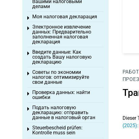
Вашими налоговыми
делами
Моя налоговая декларация
Toggle menu
Электронное извлечение
Toggle menu
данных: Предварительно
заполненная налоговая
декларация
Введите данные: Как
Toggle menu
создать Вашу налоговую
декларацию
РАБОТ
Советы по экономии
Toggle menu
налогов: оптимизируйте
ПРОЕ
свои данные
Тра
Проверка данных: найти
Toggle menu
ошибки
Подать налоговую
Toggle menu
декларацию: отправить
данные в налоговый орган
Dieser 
(2025)
Steuerbescheid prüfen:
Toggle menu
Kontrolle muss sein