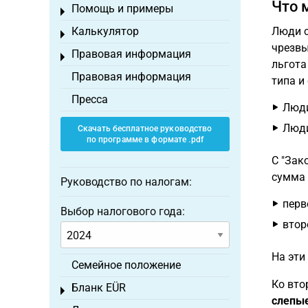
Что 
Помощь и примеры
Toggle menu
Калькулятор
Люди с
Toggle menu
чрезвы
Правовая информация
Toggle menu
льгота
Правовая информация
типа и
Пресса
Люди
Люди
Скачать бесплатное руководство
по программе в формате .pdf
С "Зак
сумма 
Руководство по налогам:
перв
Выбор налогового года:
втор
На эти
Семейное положение
Ко вто
Бланк EÜR
Toggle menu
слепы