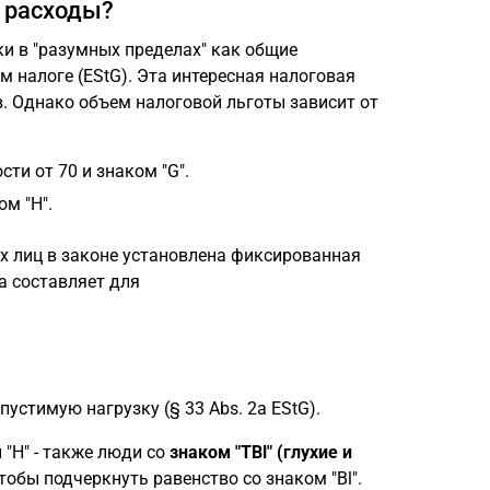
 расходы?
и в "разумных пределах" как общие
м налоге (EStG). Эта интересная налоговая
. Однако объем налоговой льготы зависит от
ти от 70 и знаком "G".
ом "H".
ых лиц в законе установлена фиксированная
а составляет для
стимую нагрузку (§ 33 Abs. 2a EStG).
 "H" - также люди со
знаком "TBl" (глухие и
чтобы подчеркнуть равенство со знаком "Bl".