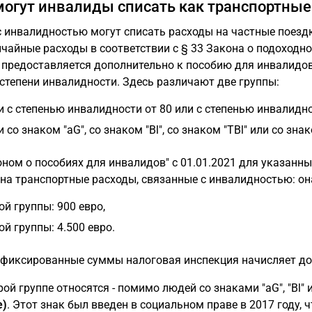
могут инвалиды списать как транспортные
 инвалидностью могут списать расходы на частные поездк
чайные расходы в соответствии с § 33 Закона о подоходно
 предоставляется дополнительно к пособию для инвалидов
 степени инвалидности. Здесь различают две группы:
 с степенью инвалидности от 80 или с степенью инвалиднос
 со знаком "aG", со знаком "Bl", со знаком "TBl" или со знак
оном о пособиях для инвалидов" с 01.01.2021 для указанн
на транспортные расходы, связанные с инвалидностью: он
ой группы: 900 евро,
ой группы: 4.500 евро.
 фиксированные суммы налоговая инспекция начисляет допу
рой группе относятся - помимо людей со знаками "aG", "Bl" и
е)
. Этот знак был введен в социальном праве в 2017 году, 