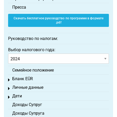
Пресса
Скачать бесплатное руководство по программе в формате
.pdf
Руководство по налогам:
Выбор налогового года:
Семейное положение
Бланк EÜR
Toggle menu
Личные данные
Toggle menu
Дети
Toggle menu
Доходы Супруг
Доходы Супруга