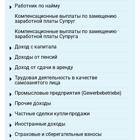
Работник по найму
Toggle menu
Компенсационные выплаты по замещению
заработной платы Супруг
Компенсационные выплаты по замещению
заработной платы Супруга
Доход с капитала
Toggle menu
Доходы от пенсий
Toggle menu
Доход от сдачи в аренду
Toggle menu
Трудовая деятельность в качестве
Toggle menu
самозанятого лица
Промысловые предприятия (Gewerbebetriebe)
Toggle menu
Прочие доходы
Toggle menu
Частные сделки купли-продажи
Toggle menu
Иностранные доходы
Toggle menu
Страховые и сберегательные взносы
Toggle menu