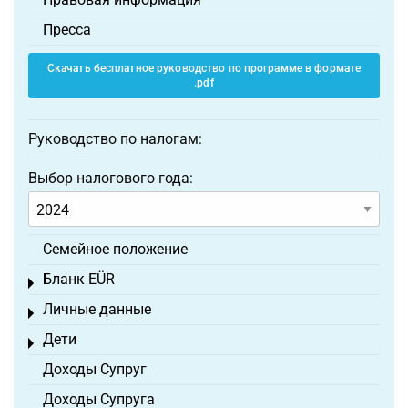
Пресса
Скачать бесплатное руководство по программе в формате
.pdf
Руководство по налогам:
Выбор налогового года:
Семейное положение
Бланк EÜR
Toggle menu
Личные данные
Toggle menu
Дети
Toggle menu
Доходы Супруг
Доходы Супруга