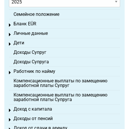
Семейное положение
Бланк EÜR
Toggle menu
Личные данные
Toggle menu
Дети
Toggle menu
Доходы Супруг
Доходы Супруга
Работник по найму
Toggle menu
Компенсационные выплаты по замещению
заработной платы Супруг
Компенсационные выплаты по замещению
заработной платы Супруга
Доход с капитала
Toggle menu
Доходы от пенсий
Toggle menu
Доход от сдачи в аренду